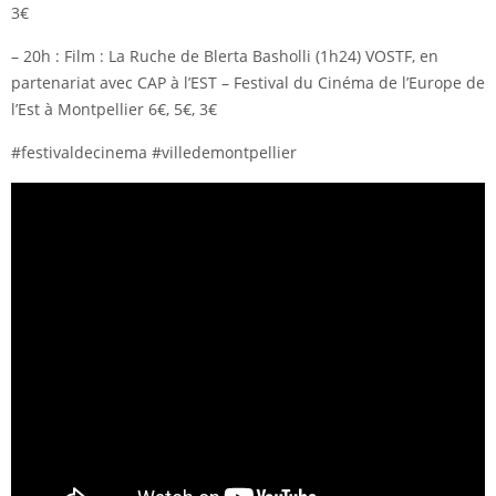
3€
– 20h : Film : La Ruche de Blerta Basholli (1h24) VOSTF, en
partenariat avec CAP à l’EST – Festival du Cinéma de l’Europe de
l’Est à Montpellier 6€, 5€, 3€
#festivaldecinema #villedemontpellier