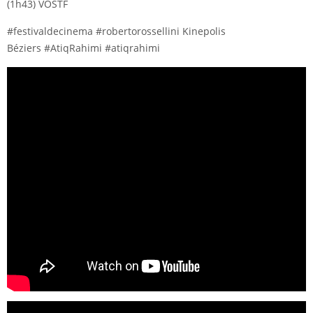
(1h43) VOSTF
#festivaldecinema #robertorossellini Kinepolis
Béziers #AtiqRahimi #atiqrahimi