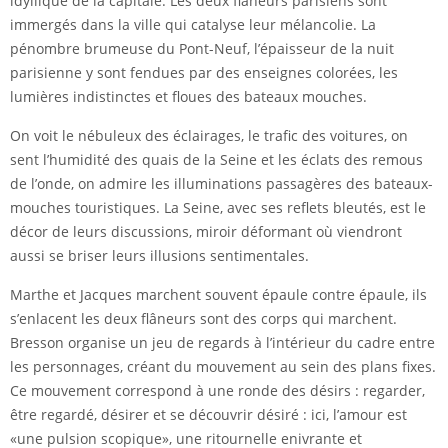
idyllique de la capitale. Les deux flâneurs parisiens sont
immergés dans la ville qui catalyse leur mélancolie. La
pénombre brumeuse du Pont-Neuf, l’épaisseur de la nuit
parisienne y sont fendues par des enseignes colorées, les
lumières indistinctes et floues des bateaux mouches.
On voit le nébuleux des éclairages, le trafic des voitures, on
sent l’humidité des quais de la Seine et les éclats des remous
de l’onde, on admire les illuminations passagères des bateaux-
mouches touristiques. La Seine, avec ses reflets bleutés, est le
décor de leurs discussions, miroir déformant où viendront
aussi se briser leurs illusions sentimentales.
Marthe et Jacques marchent souvent épaule contre épaule, ils
s’enlacent les deux flâneurs sont des corps qui marchent.
Bresson organise un jeu de regards à l’intérieur du cadre entre
les personnages, créant du mouvement au sein des plans fixes.
Ce mouvement correspond à une ronde des désirs : regarder,
être regardé, désirer et se découvrir désiré : ici, l’amour est
«une pulsion scopique», une ritournelle enivrante et