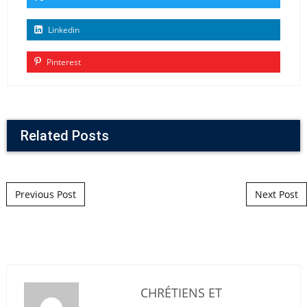
Linkedin
Pinterest
Related Posts
Post navigation
Previous Post
Next Post
CHRÉTIENS ET