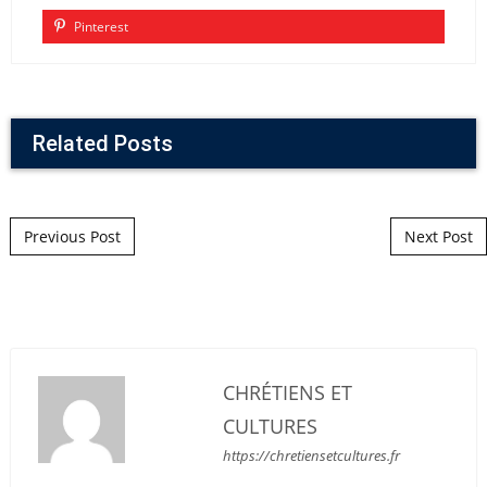
Pinterest
Related Posts
Post navigation
Previous Post
Next Post
CHRÉTIENS ET
CULTURES
https://chretiensetcultures.fr