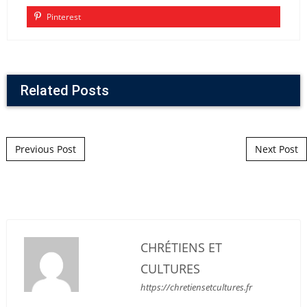
Pinterest
Related Posts
Post navigation
Previous Post
Next Post
CHRÉTIENS ET
CULTURES
https://chretiensetcultures.fr