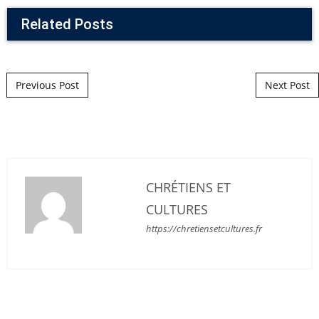
Related Posts
Post navigation
Previous Post
Next Post
CHRÉTIENS ET
CULTURES
https://chretiensetcultures.fr