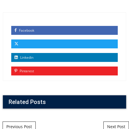
Facebook
Linkedin
Pinterest
Related Posts
Post navigation
Previous Post
Next Post