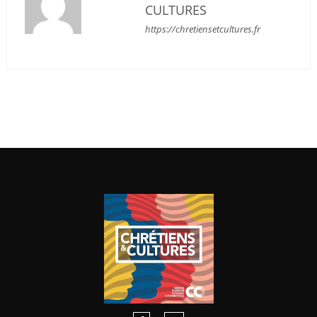
CULTURES
https://chretiensetcultures.fr