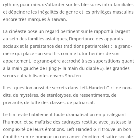
rythme, pour mieux s’attarder sur les blessures intra-familiales
et dépeindre les inégalités de genre et les privilèges masculins
encore très marqués à Taïwan.
La cinéaste pose un regard pertinent sur le rapport à l’argent
au sein des familles asiatiques, l’importance des apparats
sociaux et la persistance des traditions patriarcales : la grand-
mère qui place son seul fils comme futur héritier de son
appartement, le grand-père accroché à ses superstitions quant
à la main gauche de I-Jing (« la main du diable »), les grandes
sœurs culpabilisantes envers Sho-fen.
Il est question aussi de secrets dans Left-Handed Girl, de non-
dits, de mystères, de stéréotypes, de ressentiments, de
précarité, de lutte des classes, de patriarcat.
Le film évite habilement toute dramatisation en privilégiant
l’humour, et sa maîtrise des cadrages restitue avec justesse la
complexité de leurs émotions. Left-Handed Girl trouve un bon
équilibre entre humour un peu amer, émotion et satire sociale.