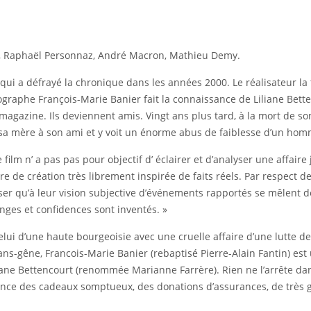
oïs, Raphaël Personnaz, André Macron, Mathieu Demy.
rt qui a défrayé la chronique dans les années 2000. Le réalisateur l
ographe François-Marie Banier fait la connaissance de Liliane Bett
magazine. Ils deviennent amis. Vingt ans plus tard, à la mort de son
a mère à son ami et y voit un énorme abus de faiblesse d’un ho
film n’ a pas pas pour objectif d’ éclairer et d’analyser une affaire
 de création très librement inspirée de faits réels. Par respect de
iser qu’à leur vision subjective d’événements rapportés se mêlent d
nges et confidences sont inventés. »
i d’une haute bourgeoisie avec une cruelle affaire d’une lutte des 
sans-gêne, Francois-Marie Banier (rebaptisé Pierre-Alain Fantin) est
ane Bettencourt (renommée Marianne Farrère). Rien ne l’arrête dans
ence des cadeaux somptueux, des donations d’assurances, de très 