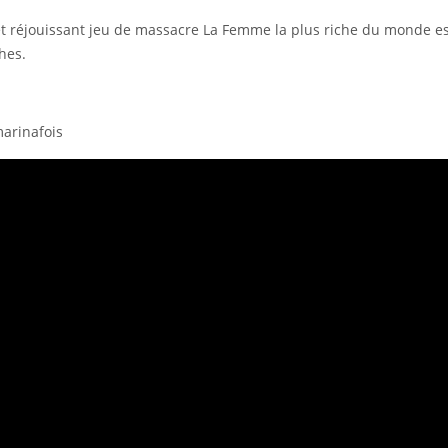
l, et réjouissant jeu de massacre La Femme la plus riche du monde e
hes.
arinafois