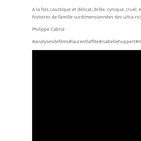
A la fois caustique et délicat, drôle, cynique, crue
histoires de famille surdimensionnées des ultra-ric
Philippe Cabrol
#analysesdefilms
#laurentlaffite
#isabellehuppert
#m