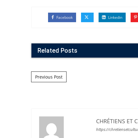
Facebook
Linkedin
Related Posts
Post navigation
Previous Post
CHRÉTIENS ET 
https://chretiensetcultu