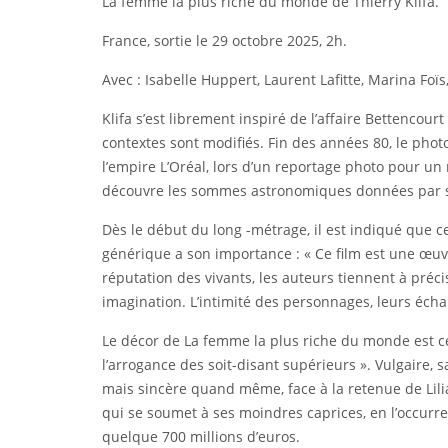
La femme la plus riche du monde de Thierry Klifa.
France, sortie le 29 octobre 2025, 2h.
Avec : Isabelle Huppert, Laurent Lafitte, Marina F
Klifa s’est librement inspiré de l’affaire Bettencou
contextes sont modifiés. Fin des années 80, le phot
l’empire L’Oréal, lors d’un reportage photo pour un 
découvre les sommes astronomiques données par s
Dès le début du long -métrage, il est indiqué que ce 
générique a son importance : « Ce film est une œuvre
réputation des vivants, les auteurs tiennent à préc
imagination. L’intimité des personnages, leurs écha
Le décor de La femme la plus riche du monde est celu
l’arrogance des soit-disant supérieurs ». Vulgaire, 
mais sincère quand même, face à la retenue de Lili
qui se soumet à ses moindres caprices, en l’occurr
quelque 700 millions d’euros.