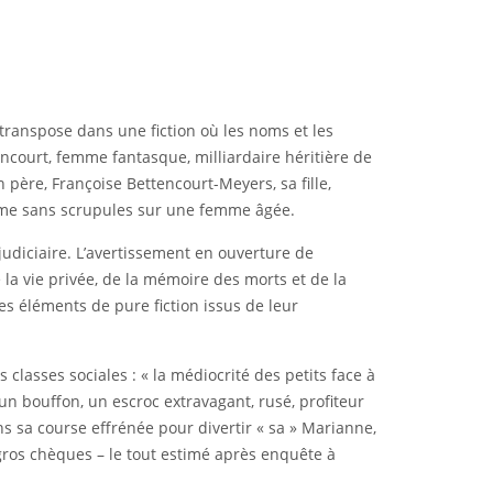
a transpose dans une fiction où les noms et les
encourt, femme fantasque, milliardaire héritière de
 père, Françoise Bettencourt-Meyers, sa fille,
mme sans scrupules sur une femme âgée.
 judiciaire. L’avertissement en ouverture de
 la vie privée, de la mémoire des morts et de la
es éléments de pure fiction issus de leur
classes sociales : « la médiocrité des petits face à
 un bouffon, un escroc extravagant, rusé, profiteur
 sa course effrénée pour divertir « sa » Marianne,
gros chèques – le tout estimé après enquête à