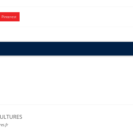
Pinterest
CULTURES
res.fr