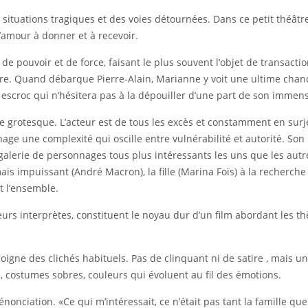
situations tragiques et des voies détournées. Dans ce petit théâtre 
amour à donner et à recevoir.
e pouvoir et de force, faisant le plus souvent l’objet de transaction
 mère. Quand débarque Pierre-Alain, Marianne y voit une ultime ch
n escroc qui n’hésitera pas à la dépouiller d’une part de son immen
e grotesque. L’acteur est de tous les excès et constamment en surj
ge une complexité qui oscille entre vulnérabilité et autorité. Son
galerie de personnages tous plus intéressants les uns que les aut
 mais impuissant (André Macron), la fille (Marina Foïs) à la recherch
 l’ensemble.
s interprètes, constituent le noyau dur d’un film abordant les thèm
igne des clichés habituels. Pas de clinquant ni de satire , mais un
, costumes sobres, couleurs qui évoluent au fil des émotions.
énonciation. «Ce qui m’intéressait, ce n’était pas tant la famille que