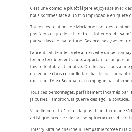
C’est une comédie plutôt légère et joyeuse avec des 
nous sommes face à un trio improbable en quête d’
Toutes les relations de Marianne sont des relations d
pas l’amour qu’elle est en droit d’attendre de sa
par sa classe et sa fortune. Ses proches y voient u
Laurent Lafitte interprète à merveille un personnag
femme terriblement seule, apportant à son personna
fois redoutable et émotive. On découvre aussi une 
en tenaille dans ce conflit familial, le mari aimant
musique d’Alex Beaupain accompagne parfaitement
Tous ces personnages, parfaitement incarnés par leur
jalousies, l’ambition, la guerre des ego, la solitude…
Visuellement, La Femme la plus riche du monde s’élo
artistique précise : décors somptueux mais discrets
Thierry Klifa ne cherche ni l’empathie forcée ni la d