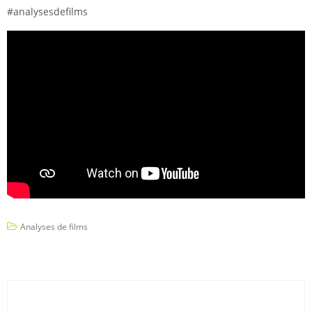
#analysesdefilms
Analyses de films