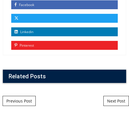
Facebook
Linkedin
Pinterest
Related Posts
Post navigation
Previous Post
Next Post