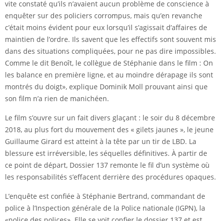
vite constaté qu’ils n’avaient aucun problème de conscience à
enquêter sur des policiers corrompus, mais qu’en revanche
c’était moins évident pour eux lorsqu’il s’agissait d’affaires de
maintien de l’ordre. Ils savent que les effectifs sont souvent mis
dans des situations compliquées, pour ne pas dire impossibles.
Comme le dit Benoît, le collègue de Stéphanie dans le film : On
les balance en première ligne, et au moindre dérapage ils sont
montrés du doigt», explique Dominik Moll prouvant ainsi que
son film n’a rien de manichéen.
Le film s’ouvre sur un fait divers glaçant : le soir du 8 décembre
2018, au plus fort du mouvement des « gilets jaunes », le jeune
Guillaume Girard est atteint à la tête par un tir de LBD. La
blessure est irréversible, les séquelles définitives. À partir de
ce point de départ, Dossier 137 remonte le fil d’un système où
les responsabilités s’effacent derrière des procédures opaques.
L’enquête est confiée à Stéphanie Bertrand, commandant de
police à l’Inspection générale de la Police nationale (IGPN), la
«police des polices». Elle se voit confier le dossier 137 et est