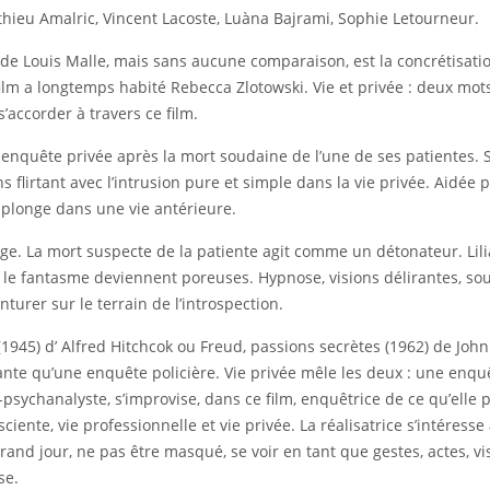
 Mathieu Amalric, Vincent Lacoste, Luàna Bajrami, Sophie Letourneur.
film de Louis Malle, mais sans aucune comparaison, est la concrétis
du film a longtemps habité Rebecca Zlotowski. Vie et privée : deux mo
s’accorder à travers ce film.
enquête privée après la mort soudaine de l’une de ses patientes. 
s flirtant avec l’intrusion pure et simple dans la vie privée. Aidée 
 plonge dans une vie antérieure.
ange. La mort suspecte de la patiente agit comme un détonateur. Li
 le fantasme deviennent poreuses. Hypnose, visions délirantes, souv
turer sur le terrain de l’introspection.
1945) d’ Alfred Hitchcok ou Freud, passions secrètes (1962) de Jo
ante qu’une enquête policière. Vie privée mêle les deux : une enq
e-psychanalyste, s’improvise, dans ce film, enquêtrice de ce qu’elle 
ciente, vie professionnelle et vie privée. La réalisatrice s’intéresse 
grand jour, ne pas être masqué, se voir en tant que gestes, actes, vis
se.