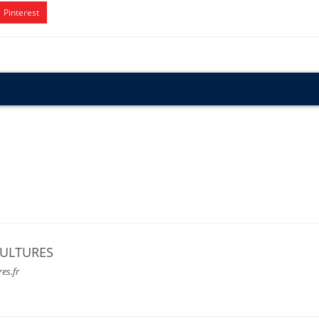
Pinterest
CULTURES
res.fr