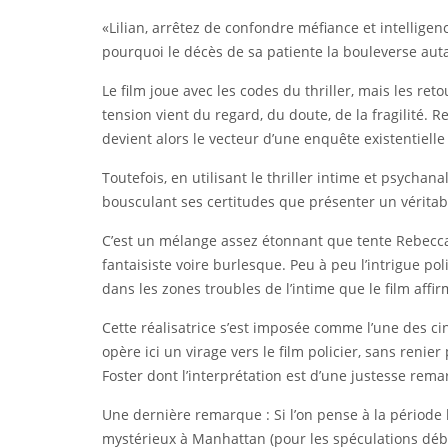
«Lilian, arrêtez de confondre méfiance et intellige
pourquoi le décès de sa patiente la bouleverse auta
Le film joue avec les codes du thriller, mais les re
tension vient du regard, du doute, de la fragilité.
devient alors le vecteur d’une enquête existentielle
Toutefois, en utilisant le thriller intime et psycha
bousculant ses certitudes que présenter un véritable
C’est un mélange assez étonnant que tente Rebecca 
fantaisiste voire burlesque. Peu à peu l’intrigue p
dans les zones troubles de l’intime que le film affir
Cette réalisatrice s’est imposée comme l’une des ci
opère ici un virage vers le film policier, sans renie
Foster dont l’interprétation est d’une justesse rem
Une dernière remarque : Si l’on pense à la période
mystérieux à Manhattan (pour les spéculations déb