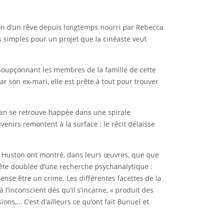
ation d’un rêve depuis longtemps nourri par Rebecca
ts simples pour un projet que la cinéaste veut
Soupçonnant les membres de la famille de cette
par son ex-mari, elle est prête à tout pour trouver
lian se retrouve happée dans une spirale
enirs remontent à la surface : le récit délaisse
hn Huston ont montré, dans leurs œuvres, que que
uête doublée d’une recherche psychanalytique :
pense être un crime. Les différentes facettes de la
à l’inconscient dés qu’il s’incarne, « produit des
ions,… C’est d’ailleurs ce qu’ont fait Bunuel et