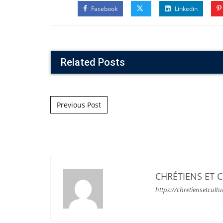
Facebook
Linkedin
Related Posts
Post navigation
Previous Post
CHRÉTIENS ET 
https://chretiensetcultu