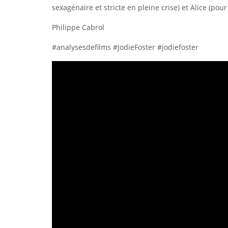
sexagénaire et stricte en pleine crise) et Alice (pour
Philippe Cabrol
#analysesdefilms #JodieFoster #jodiefoster