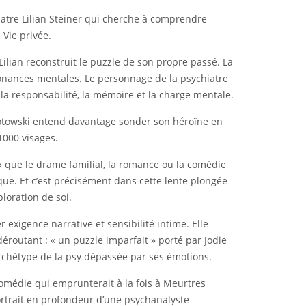
hiatre Lilian Steiner qui cherche à comprendre
 Vie privée.
Lilian reconstruit le puzzle de son propre passé. La
ésonances mentales. Le personnage de la psychiatre
, la responsabilité, la mémoire et la charge mentale.
a Zlotowski entend davantage sonder son héroïne en
1000 visages.
» que le drame familial, la romance ou la comédie
que. Et c’est précisément dans cette lente plongée
ploration de soi.
exigence narrative et sensibilité intime. Elle
 déroutant : « un puzzle imparfait » porté par Jodie
archétype de la psy dépassée par ses émotions.
omédie qui emprunterait à la fois à Meurtres
rtrait en profondeur d’une psychanalyste