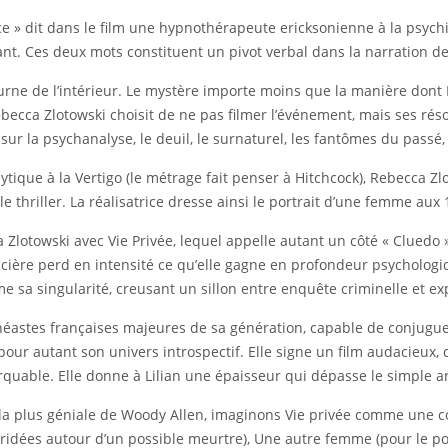
nce » dit dans le film une hypnothérapeute ericksonienne à la psyc
nt. Ces deux mots constituent un pivot verbal dans la narration de
tourne de l’intérieur. Le mystère importe moins que la manière dont 
 Rebecca Zlotowski choisit de ne pas filmer l’événement, mais ses r
 sur la psychanalyse, le deuil, le surnaturel, les fantômes du passé
nalytique à la Vertigo (le métrage fait penser à Hitchcock), Rebecc
 thriller. La réalisatrice dresse ainsi le portrait d’une femme aux 
Zlotowski avec Vie Privée, lequel appelle autant un côté « Cluedo 
olicière perd en intensité ce qu’elle gagne en profondeur psychologi
me sa singularité, creusant un sillon entre enquête criminelle et ex
néastes françaises majeures de sa génération, capable de conjuguer 
r pour autant son univers introspectif. Elle signe un film audacieux,
arquable. Elle donne à Lilian une épaisseur qui dépasse le simple 
 la plus géniale de Woody Allen, imaginons Vie privée comme une c
ridées autour d’un possible meurtre), Une autre femme (pour le po