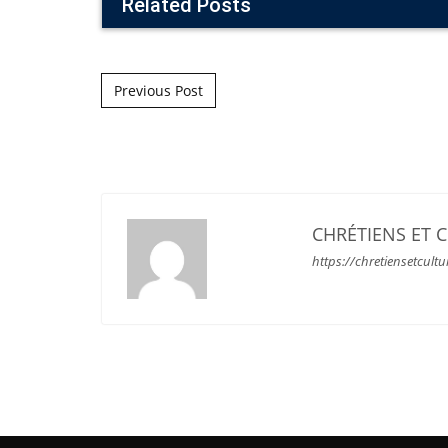
Related Posts
Post navigation
Previous Post
CHRÉTIENS ET 
https://chretiensetcultu