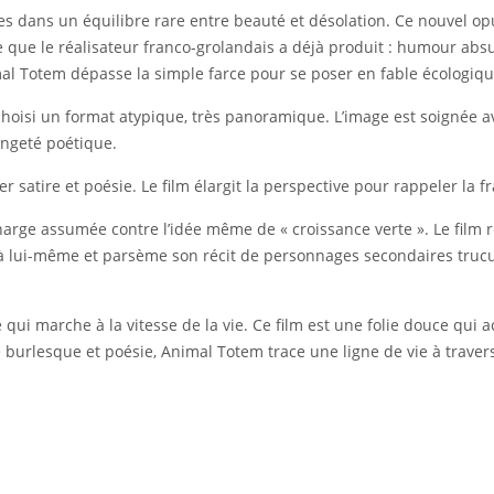
es dans un équilibre rare entre beauté et désolation. Ce nouvel opu
e ce que le réalisateur franco-grolandais a déjà produit : humour ab
mal Totem dépasse la simple farce pour se poser en fable écologique
choisi un format atypique, très panoramique. L’image est soignée a
angeté poétique.
 satire et poésie. Le film élargit la perspective pour rappeler la fra
arge assumée contre l’idée même de « croissance verte ». Le film ré
 à lui-même et parsème son récit de personnages secondaires trucu
e qui marche à la vitesse de la vie. Ce film est une folie douce qui
 burlesque et poésie, Animal Totem trace une ligne de vie à travers 