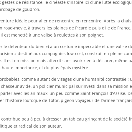
gestes de résistance, le cinéaste s’inspire ici d’une lutte écologi
’enrobage de goudron.
aventure idéale pour aller de rencontre en rencontre. Après la chaise
n road-movie, à travers les plaines de Picardie puis d’Île de Franc
Il est menotté à une valise à roulettes à son poignet.
 « le détenteur du bien ») a un costume impeccable et une valise d
arisien » destiné aux compagnies low-cost, construit en pleine cam
 Il est en mission mais atterrit sans avoir rien à déclarer, même pa
us haute importance, et du plus épais mystère.
improbables, comme autant de visages d’une humanité contrastée : 
 chasseur avide, un policier municipal surinvesti dans sa mission e
parler avec les animaux, un peu comme Saint-François d’Assise. Dar
r l’histoire loufoque de Totor, pigeon voyageur de l’armée françai
contribue peu à peu à dresser un tableau grinçant de la société 
itique et radical de son auteur.