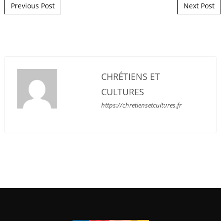
Post navigation
Previous Post
Next Post
CHRÉTIENS ET
CULTURES
https://chretiensetcultures.fr