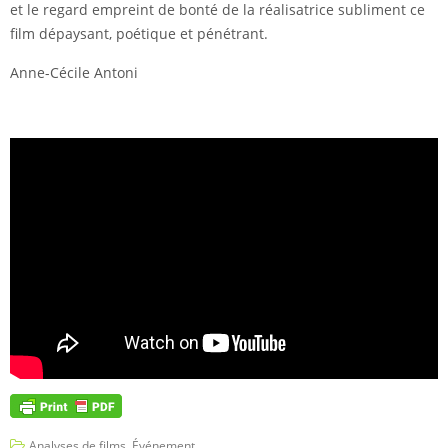
et le regard empreint de bonté de la réalisatrice subliment ce
film dépaysant, poétique et pénétrant.
Anne-Cécile Antoni
Analyses de films
,
Événement