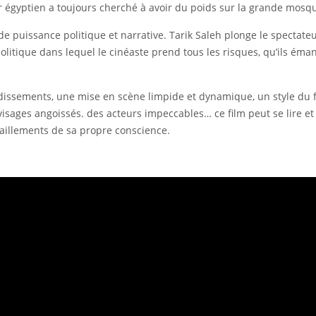
ir égyptien a toujours cherché à avoir du poids sur la grande mosq
de puissance politique et narrative. Tarik Saleh plonge le spectate
lm politique dans lequel le cinéaste prend tous les risques, qu’ils é
ssements, une mise en scène limpide et dynamique, un style du f
 visages angoissés. des acteurs impeccables… ce film peut se lire e
iraillements de sa propre conscience.