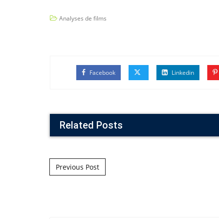
Analyses de films
Facebook
Linkedin
Related Posts
Post navigation
Previous Post