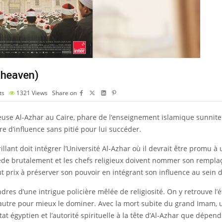
 heaven)
ts
1321
Views
Share on
ieuse Al-Azhar au Caire, phare de l’enseignement islamique sunnite ,
e d’influence sans pitié pour lui succéder.
llant doit intégrer l’Université Al-Azhar où il devrait être promu à 
brutalement et les chefs religieux doivent nommer son remplaçant
 prix à préserver son pouvoir en intégrant son influence au sein de
res d’une intrigue policière mêlée de religiosité. On y retrouve l’é
 l’autre pour mieux le dominer. Avec la mort subite du grand Imam,
at égyptien et l’autorité spirituelle à la tête d’Al-Azhar que dépend l