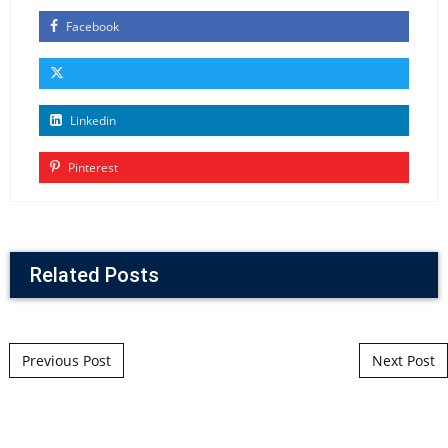
Facebook
Linkedin
Pinterest
Related Posts
Post navigation
Previous Post
Next Post