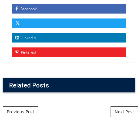
Facebook
Linkedin
Pinterest
Related Posts
Post navigation
Previous Post
Next Post