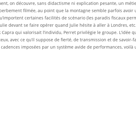
vement, on découvre, sans didactisme ni explication pesante, un mét
superbement filmée, au point que la montagne semble parfois avoi
u’importent certaines facilités de scénario (les paradis fiscaux pe
ie devant se faire opérer quand Julie hésite à aller à Londres, etc.)
 Capra qui valorisait l’individu, Perret privilégie le groupe. L’idé
jeux, avec ce qu’il suppose de fierté, de transmission et de savoir-f
 cadences imposées par un système avide de performances, voilà un