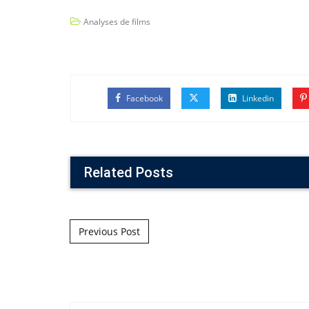
Analyses de films
Facebook
Linkedin
Related Posts
Post navigation
Previous Post