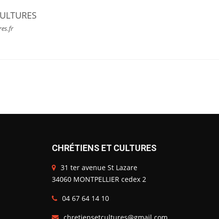
CULTURES
res.fr
CHRÉTIENS ET CULTURES
31 ter avenue St Lazare
34060 MONTPELLIER cedex 2
04 67 64 14 10
chretiensetcultures@gmail.com