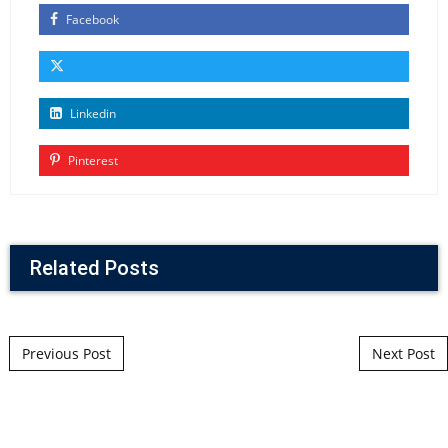
Facebook
Linkedin
Pinterest
Related Posts
Post navigation
Previous Post
Next Post