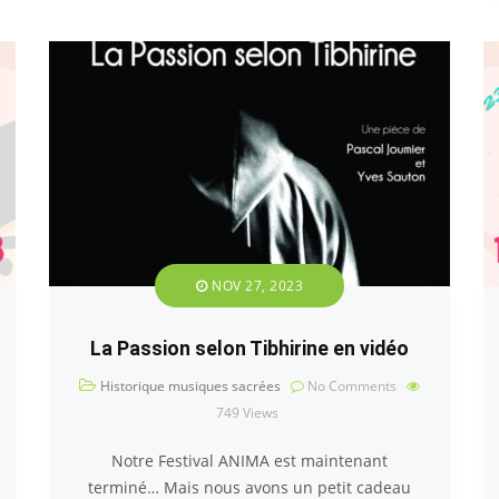
NOV 27, 2023
La Passion selon Tibhirine en vidéo
Historique musiques sacrées
No Comments
749
Views
Notre Festival ANIMA est maintenant
terminé… Mais nous avons un petit cadeau