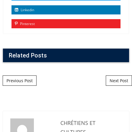
Linkedin
Pinterest
Related Posts
Post navigation
Previous Post
Next Post
CHRÉTIENS ET
CULTURES