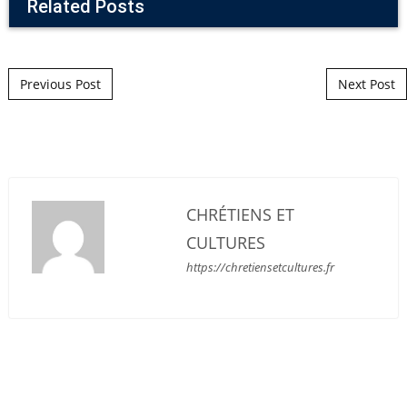
Related Posts
Post navigation
Previous Post
Next Post
CHRÉTIENS ET
CULTURES
https://chretiensetcultures.fr