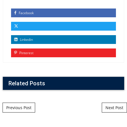
Facebook
Linkedin
Pinterest
Related Posts
Post navigation
Previous Post
Next Post