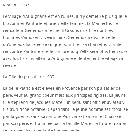
Regain : 1937
Le village d’Aubignane est en ruines. Il n’y demeure plus que le
braconnier Panturle et une vieille femme : la Mamèche. Le
rémouleur Gédémus a recueilli Ursule, une fille dont les
hommes s’amusent. Néanmoins, Gédémus ne voit en elle
qu’une auxiliaire économique pour tirer sa charrette. Ursule
rencontre Panturle et elle comprend qu’elle sera plus heureuse
avec lui. Ils s’installent à Aubignane et lentement le village va
revivre.
La Fille du puisatier : 1937
La belle Patricia est élevée en Provence par son puisatier de
père, veuf au grand coeur mais aux principes rigides. La jeune
fille s’éprend de Jacques Mazel, un séduisant officier aviateur,
fils d’un riche notable. Cependant, le jeune homme est mobilisé
par la guerre, sans savoir que Patricia est enceinte. Chassée
par son père, et humiliée par la famille Mazel, la future maman
se réfugie chez une tante bienveillante.