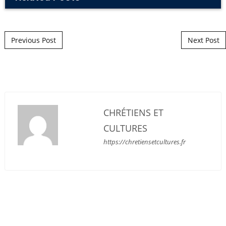
Post navigation
Previous Post
Next Post
CHRÉTIENS ET
CULTURES
https://chretiensetcultures.fr