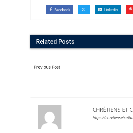
Facebook
Linkedin
Related Posts
Post navigation
Previous Post
CHRÉTIENS ET 
https://chretiensetcultu