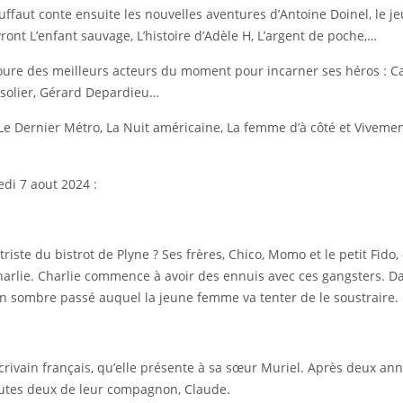
Truffaut conte ensuite les nouvelles aventures d’Antoine Doinel, le
vront L’enfant sauvage, L’histoire d’Adèle H, L’argent de poche,…
ntoure des meilleurs acteurs du moment pour incarner ses héros : C
ssolier, Gérard Depardieu…
 Le Dernier Métro, La Nuit américaine, La femme d’à côté et Vive
di 7 aout 2024 :
t triste du bistrot de Plyne ? Ses frères, Chico, Momo et le petit Fid
Charlie. Charlie commence à avoir des ennuis avec ces gangsters. D
n sombre passé auquel la jeune femme va tenter de le soustraire.
rivain français, qu’elle présente à sa sœur Muriel. Après deux anné
outes deux de leur compagnon, Claude.