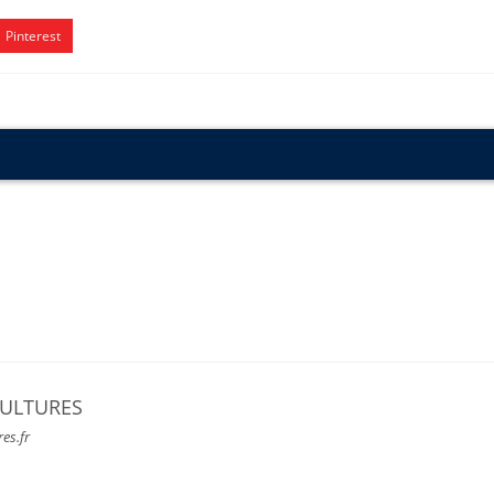
Pinterest
CULTURES
res.fr