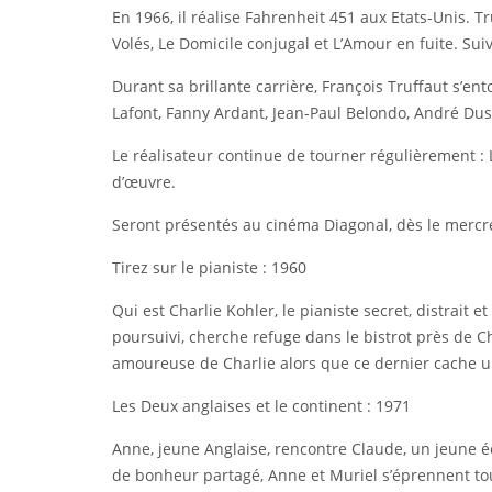
En 1966, il réalise Fahrenheit 451 aux Etats-Unis. 
Volés, Le Domicile conjugal et L’Amour en fuite. Sui
Durant sa brillante carrière, François Truffaut s’e
Lafont, Fanny Ardant, Jean-Paul Belondo, André Du
Le réalisateur continue de tourner régulièrement :
d’œuvre.
Seront présentés au cinéma Diagonal, dès le mercre
Tirez sur le pianiste : 1960
Qui est Charlie Kohler, le pianiste secret, distrait e
poursuivi, cherche refuge dans le bistrot près de 
amoureuse de Charlie alors que ce dernier cache u
Les Deux anglaises et le continent : 1971
Anne, jeune Anglaise, rencontre Claude, un jeune éc
de bonheur partagé, Anne et Muriel s’éprennent t