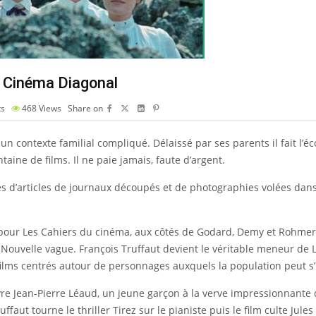
u Cinéma Diagonal
s
468
Views
Share on
s un contexte familial compliqué. Délaissé par ses parents il fait l’
taine de films. Il ne paie jamais, faute d’argent.
ués d’articles de journaux découpés et de photographies volées dans
 pour Les Cahiers du cinéma, aux côtés de Godard, Demy et Rohmer.
 Nouvelle vague. François Truffaut devient le véritable meneur de 
films centrés autour de personnages auxquels la population peut s’i
vre Jean-Pierre Léaud, un jeune garçon à la verve impressionnante 
ffaut tourne le thriller Tirez sur le pianiste puis le film culte Jule