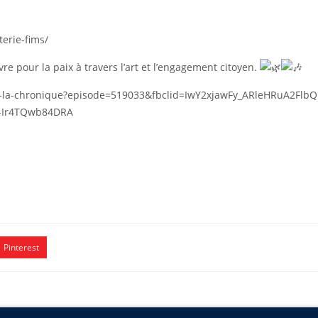
terie-fims/
re pour la paix à travers l’art et l’engagement citoyen.
ultures-la-chronique?episode=519033&fbclid=IwY2xjawFy_ARleHR
-Ir4TQwb84DRA
Pinterest