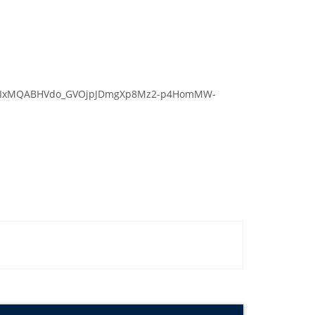
uA2FlbQIxMQABHVdo_GVOjpJDmgXp8Mz2-p4HomMW-