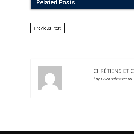
Related Posts
Post navigation
Previous Post
CHRÉTIENS ET 
https://chretiensetcultu