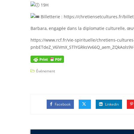
19H
Billetterie :
https://chretiensetcultures.fr/billet
Barbara, engagée dans la diplomatie culturelle, œuv
https://www.rcf.fr/vie-spirituelle/chretiens-c
pnbETdeZ_V6lVmX_STlYGRksVv66Q_aem_ZQkAols9V
Événement
Facebook
Linkedin