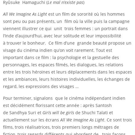
Ryûsuke Hamaguchi (
Le mal n’existe pas
)
All We Imagine As Light
est un film de sororité où les hommes
sont peu ou pas présents, un film où la ville puis la campagne
viennent illustrer ce qui unit trois femmes : un portrait dans
l’Inde d’aujourd’hui, avec leur solitude et leur impossibilité
à trouver le bonheur. Ce film d’une grande beauté propose un
visage du cinéma indien qu’on voit rarement. Tout est
important dans ce film : la psychologie et la gestuelle des
personnages, les espaces filmés, les dialogues, les relations
entre les trois héroïnes et leurs déplacements dans les espaces
et les ambiances, leurs histoires individuelles, les échanges de
regard, les expressions des visages …
Pour terminer, signalons que le cinéma indépendant indien
est décidément florissant cette année : après Santosh
de Sandhya Suri et
Girls will be girls
de Shuchi Talati et
actuellement sur les écrans
All We Imagine As Light
. Ce sont trois
films, trois réalisatrices, trois premiers longs métrages de
fiction, trois regards différents qui abordent de trois façons