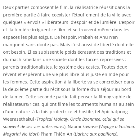
Deux parties composent le film, la réalisatrice réussit dans la
première partie à faire coexister l’étouffement de la ville avec
quelques « envols » libérateurs d’espoir et de lumière. L’espoir
et la lumière irriguent ce film et se trouvent même dans les
espaces les plus exigus. De l’espoir, Prabah et Anu n’en
manquent sans doute pas. Mais c’est aussi de liberté dont elles
ont besoin. Elles subissent le poids écrasant des traditions et
du machismedans une société dont les forces répressives :
parents traditionalistes, le système des castes. Toutes deux
rêvent et espèrent une vie plus libre plus juste en Inde pour
les femmes. Cette aspiration à la liberté va se concrétiser dans
la deuxième partie du récit sous la forme d’un séjour au bord
de la mer. Cette seconde partie fait penser la filmographie de
réalisateurs/rices, qui ont filmé les tourments humains au sein
d’une nature à la fois protectrice et hostile, tel Apichatpong
Weerasethakul (
Tropical Malady,
Oncle Boonmee, celui qui se
souvient de ses vies antérieures
), Naomi kawase (
Voyage à Yoshino
,
Mogarini No Mori
) Pham Thiên An (
L’arbre aux papillons
),