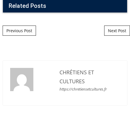
Related Posts
Post navigation
Previous Post
Next Post
CHRÉTIENS ET
CULTURES
https://chretiensetcultures.fr