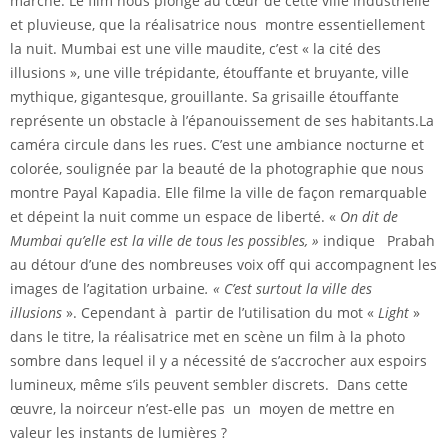
marché. Le film nous plonge au cœur de cette ville industrielle
et pluvieuse, que la réalisatrice nous montre essentiellement
la nuit. Mumbai est une ville maudite, c’est « la cité des
illusions », une ville trépidante, étouffante et bruyante, ville
mythique, gigantesque, grouillante. Sa grisaille étouffante
représente un obstacle à l’épanouissement de ses habitants.La
caméra circule dans les rues. C’est une ambiance nocturne et
colorée, soulignée par la beauté de la photographie que nous
montre Payal Kapadia. Elle filme la ville de façon remarquable
et dépeint la nuit comme un espace de liberté. «
On dit de
Mumbai qu’elle est la ville de tous les possibles, »
indique Prabah
au détour d’une des nombreuses voix off qui accompagnent les
images de l’agitation urbaine
. « C’est surtout la ville des
illusions
». Cependant à partir de l’utilisation du mot «
Light
»
dans le titre, la réalisatrice met en scène un film à la photo
sombre dans lequel il y a nécessité de s’accrocher aux espoirs
lumineux, même s’ils peuvent sembler discrets. Dans cette
œuvre, la noirceur n’est-elle pas un moyen de mettre en
valeur les instants de lumières ?