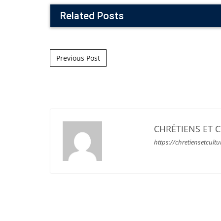
Related Posts
Post navigation
Previous Post
CHRÉTIENS ET 
https://chretiensetcultu