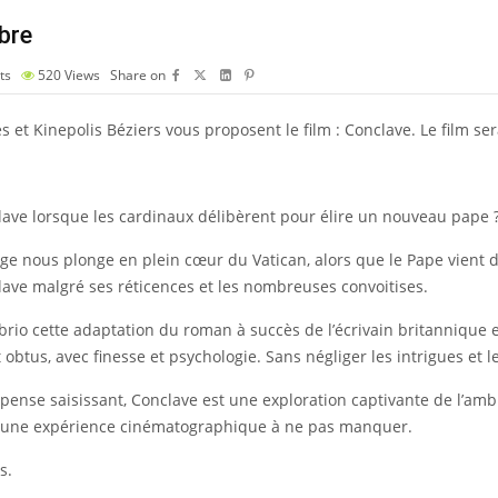
bre
ts
520
Views
Share on
 et Kinepolis Béziers vous proposent le film : Conclave. Le film ser
clave lorsque les cardinaux délibèrent pour élire un nouveau pape 
e nous plonge en plein cœur du Vatican, alors que le Pape vient de
lave malgré ses réticences et les nombreuses convoitises.
rio cette adaptation du roman à succès de l’écrivain britannique e
obtus, avec finesse et psychologie. Sans négliger les intrigues et 
spense saisissant, Conclave est une exploration captivante de l’am
nt une expérience cinématographique à ne pas manquer.
s.