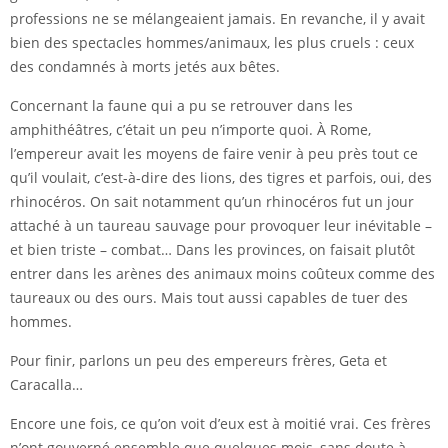
professions ne se mélangeaient jamais. En revanche, il y avait
bien des spectacles hommes/animaux, les plus cruels : ceux
des condamnés à morts jetés aux bêtes.
Concernant la faune qui a pu se retrouver dans les
amphithéâtres, c’était un peu n’importe quoi. À Rome,
l’empereur avait les moyens de faire venir à peu près tout ce
qu’il voulait, c’est-à-dire des lions, des tigres et parfois, oui, des
rhinocéros. On sait notamment qu’un rhinocéros fut un jour
attaché à un taureau sauvage pour provoquer leur inévitable –
et bien triste – combat… Dans les provinces, on faisait plutôt
entrer dans les arènes des animaux moins coûteux comme des
taureaux ou des ours. Mais tout aussi capables de tuer des
hommes.
Pour finir, parlons un peu des empereurs frères, Geta et
Caracalla…
Encore une fois, ce qu’on voit d’eux est à moitié vrai. Ces frères
n’ont gouverné ensemble que quelques mois, sans doute à