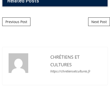
Related Posts
Post navigation
Previous Post
Next Post
CHRÉTIENS ET
CULTURES
https://chretiensetcultures.fr