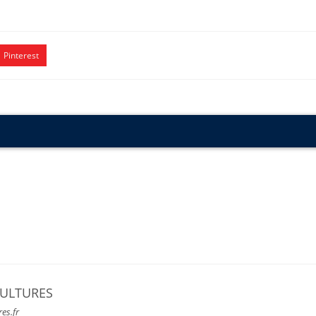
Pinterest
CULTURES
res.fr