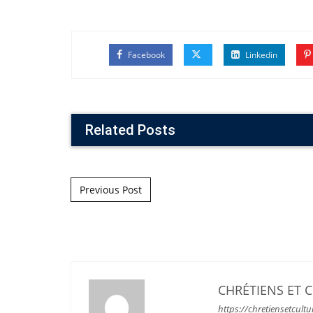
Facebook
Linkedin
Related Posts
Post navigation
Previous Post
CHRÉTIENS ET 
https://chretiensetcultu