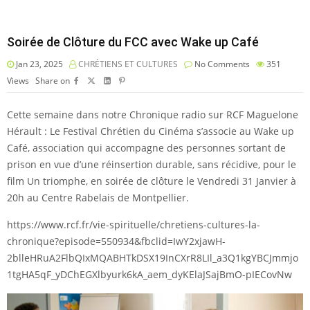
Soirée de Clôture du FCC avec Wake up Café
Jan 23, 2025
CHRÉTIENS ET CULTURES
No Comments
351
Views
Share on
Cette semaine dans notre Chronique radio sur RCF Maguelone
Hérault : Le Festival Chrétien du Cinéma s’associe au Wake up
Café, association qui accompagne des personnes sortant de
prison en vue d’une réinsertion durable, sans récidive, pour le
film Un triomphe, en soirée de clôture le Vendredi 31 Janvier à
20h au Centre Rabelais de Montpellier.
https://www.rcf.fr/vie-spirituelle/chretiens-cultures-la-
chronique?episode=550934&fbclid=IwY2xjawH-
2blleHRuA2FlbQIxMQABHTkDSX19InCXrR8LIl_a3Q1kgYBCJmmjo
1tgHA5qF_yDChEGXlbyurk6kA_aem_dyKElaJSajBmO-pIECovNw