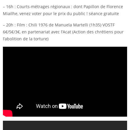
– 16h : Courts-métrages régionaux : dont Papillon de Florence
Miailhe, venez voter pour le prix du public ! séance gratuite
– 20h : Film : Chili 1976 de Manuela Martelli (1h35) VOSTF
6€/5€/3€, en partenariat avec l’Acat (Action des chrétiens pour
l’abolition de la torture)