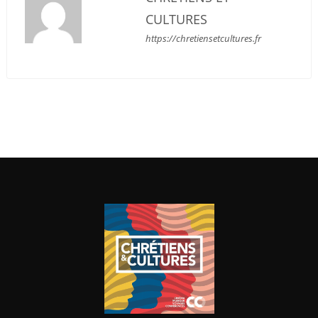
CULTURES
https://chretiensetcultures.fr