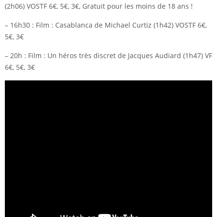
(2h06) VOSTF 6€, 5€, 3€, Gratuit pour les moins de 18 ans !
– 16h30 : Film : Casablanca de Michael Curtiz (1h42) VOSTF 6€,
5€, 3€
– 20h : Film : Un héros très discret de Jacques Audiard (1h47) VF
6€, 5€, 3€