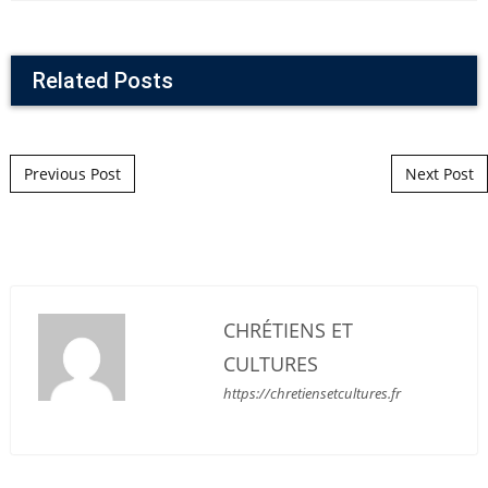
Related Posts
Post navigation
Previous Post
Next Post
CHRÉTIENS ET
CULTURES
https://chretiensetcultures.fr