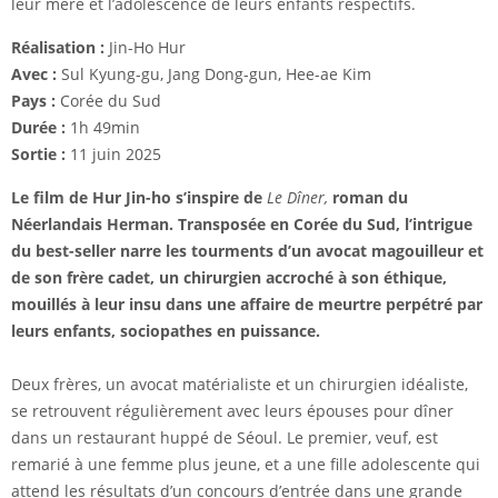
leur mère et l’adolescence de leurs enfants respectifs.
Réalisation
:
Jin-Ho Hur
Avec
:
Sul Kyung-gu, Jang Dong-gun, Hee-ae Kim
Pays :
Corée du Sud
Durée :
1h 49min
Sortie :
11 juin 2025
Le film de Hur Jin-ho s’inspire de
Le Dîner,
roman du
Néerlandais Herman.
Transposée en Corée du Sud, l’intrigue
du best-­seller narre les tourments d’un avocat magouilleur et
de son frère cadet, un chirurgien accroché à son éthique,
mouillés à leur insu dans une affaire de meurtre perpétré par
leurs enfants, sociopathes en puissance.
Deux frères, un avocat matérialiste et un chirurgien idéaliste,
se retrouvent régulièrement avec leurs épouses pour dîner
dans un restaurant huppé de Séoul. Le premier, veuf, est
remarié à une femme plus jeune, et a une fille adolescente qui
attend les résultats d’un concours d’entrée dans une grande