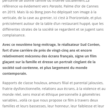
personne de bonne famille ou insérée socialement.La
référence va évidement vers
Parasite,
Palme d’or de Cannes
en 2019. Mais là où Bong Joon-ho déployait son image à la
verticale, de la cave au grenier, ici c’est à l’horizontale, et plus
précisément autour de la table d’un restaurant huppé, que les
différentes strates de la société se regardent et se jugent sans
complaisance.
Avec ce neuvième long-métrage, le réalisateur Sud Coréen,
f
ort d’une carrière de près de vingt-cinq ans et encore
relativement méconnu des écrans français,
signe un film
glaçant sur la famille et dresse un portrait cinglant de la
société sud-coréenne, et plus largement du monde
contemporain.
Rapports de classe houleux, amours filial et parental jalousies,
fratrie dysfonctionnelle, relations aux écrans, à la violence et au
monde réel, sens moral et éthique personnelle à géométries
variables…voilà ce que nous propose ce film à travers deux
familles et leurs bassesses, leur honneur, leur faiblesse et leur