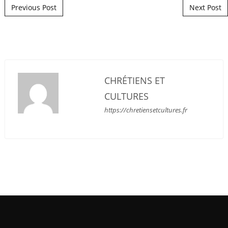
Post navigation
Previous Post
Next Post
CHRÉTIENS ET
CULTURES
https://chretiensetcultures.fr