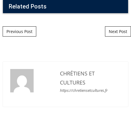
Related Posts
Post navigation
Previous Post
Next Post
CHRÉTIENS ET
CULTURES
https://chretiensetcultures.fr