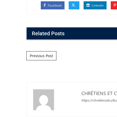
Facebook
Linkedin
Related Posts
Post navigation
Previous Post
CHRÉTIENS ET 
https://chretiensetcultu