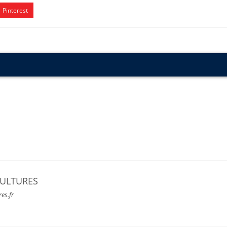
Pinterest
CULTURES
res.fr