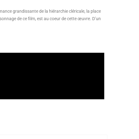
ance grandissante de la hiérarchie cléricale, la place
personnage de ce film, est au coeur de cette œuvre. D’un