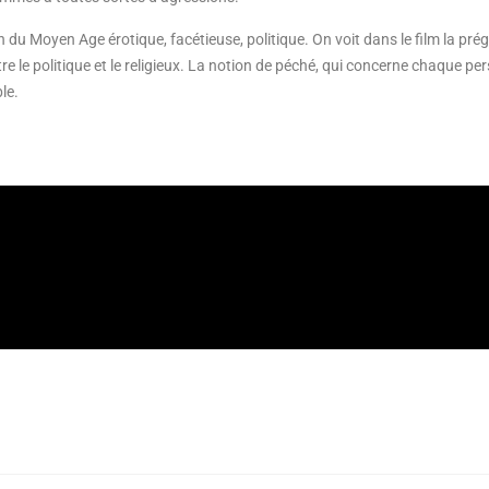
u Moyen Age érotique, facétieuse, politique. On voit dans le film la prégn
entre le politique et le religieux. La notion de péché, qui concerne chaque 
le.