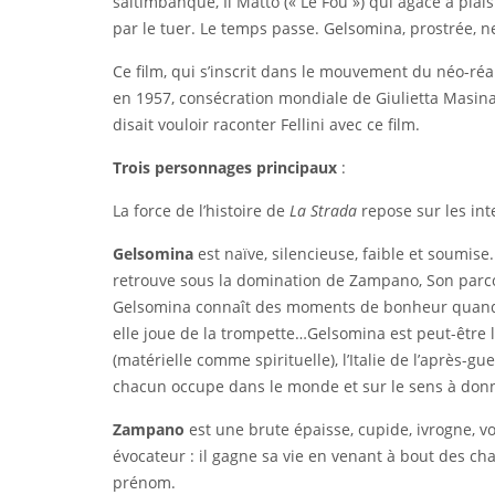
saltimbanque, Il Matto (« Le Fou ») qui agace à pla
par le tuer. Le temps passe. Gelsomina, prostrée, n
Ce film, qui s’inscrit dans le mouvement du néo-réa
en 1957, consécration mondiale de Giulietta Masina
disait vouloir raconter Fellini avec ce film.
Trois personnages principaux
:
La force de l’histoire de
La Strada
repose sur les int
Gelsomina
est naïve, silencieuse, faible et soumise
retrouve sous la domination de Zampano, Son parco
Gelsomina connaît des moments de bonheur quand e
elle joue de la trompette…Gelsomina est peut-être le
(matérielle comme spirituelle), l’Italie de l’après-
chacun occupe dans le monde et sur le sens à donne
Zampano
est une brute épaisse, cupide, ivrogne, v
évocateur : il gagne sa vie en venant à bout des ch
prénom.