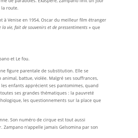
forme de paraboles. Exaspéré, Zampano finit un jour
la route.
nt à Venise en 1954, Oscar du meilleur film étranger
e la vie, fait de souvenirs et de pressentiments
» que
pano et Le fou.
une figure parentale de substitution. Elle se
nimal, battue, violée. Malgré ses souffrances,
 les enfants apprécient ses pantomimes, quand
se toutes ses grandes thématiques : la pauvreté
sychologique, les questionnements sur la place que
sonne. Son numéro de cirque est tout aussi
iser. Zampano n’appelle jamais Gelsomina par son