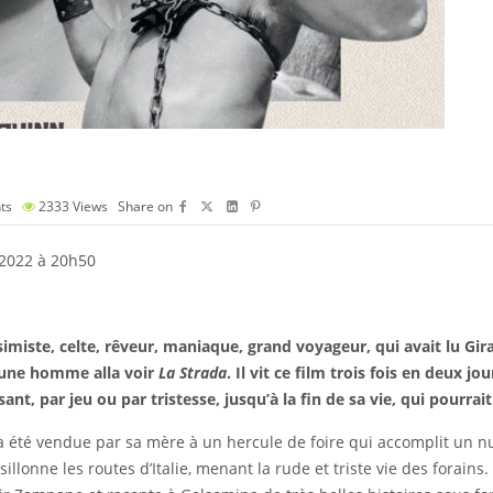
ts
2333
Views
Share on
s 2022 à 20h50
simiste, celte, rêveur, maniaque, grand voyageur, qui avait lu Gi
eune homme alla voir
La Strada
. Il vit ce film trois fois en deux jo
nt, par jeu ou par tristesse, jusqu’à la fin de sa vie, qui pourrai
 été vendue par sa mère à un hercule de foire qui accomplit un n
lonne les routes d’Italie, menant la rude et triste vie des forains.