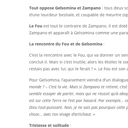
Tout oppose Gelsomina et Zampano
: tous deux s
d’une lourdeur bestiale, et coupable de meurtre (o
Le Fou
est tout le contraire de Zampano. Il est dot
Zampano et apparaît à Gelsomina comme une parabol
La rencontre du Fou et de Gelsomina
:
C’est la rencontre avec le Fou, qui va donner un sens
conclut-il. Mais si c’est inutile, alors les étoiles l
restais pas avec lui, qui le ferait ? ». Le Fou est son 
Pour Gelsomina, l’apaisement viendra d’un dialogu
monde ? – C’est la vie. Mais si Zampano te retient, c’est
semble essayer de parler, mais qui ne réussit qu’à aboy
est sur cette Terre ne l’est par hasard. Par exemple… cette
Dieu tout-puissant. Non, je ne sais pas pourquoi cette pie
chose… avec ton visage d’artichaut. »
Tristesse et solitude
: