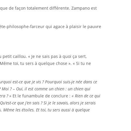
nque de façon totalement différente. Zampano est
oète-philosophe-farceur qui agace à plaisir le pauvre
etit caillou. « Je ne sais pas à quoi ça sert,
« Même toi, tu sers à quelque chose ». « Si tu ne
rquoi est-ce que je vis ? Pourquoi suis-je née dans ce
? Moi ? – Oui, il est comme un chien : un chien qui
era ? »
Et le funambule de conclure :
« Rien de ce qui
u’est-ce que j’en sais ? Si je le savais, alors je serais
s. Même les étoiles. Et toi, tu sers aussi à quelque