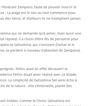
 l’itinérant Zampano, faute de pouvoir nourrir le
que : La plage est le lieu où tout commence pour
s des héros, et d’ailleurs ils ne triomphent jamais
 Gelsomina qui ne demande qu’à aimer, mais aussi une
l répond: il a choisi d’être fils de personne pour
mpano et Gelsomina, qui s’unissent (l’achat et le
mpano), se perdent à nouveau (l’abandon de Zampano).
prégnés. Fellini avait en effet découvert la
ederico Fellini disait avoir réalisé avec
La Strada
,
ence. La simplicité de Gelsomina fait ainsi écho à
 de la nature : elle s’émerveille, plante des
ont lisibles. Comme le Christ, Gelsomina est