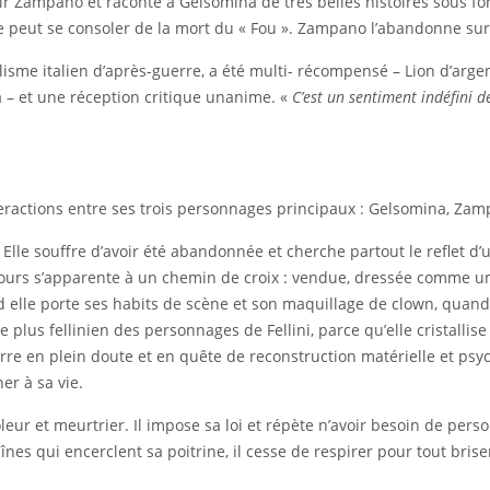
isir Zampano et raconte à Gelsomina de très belles histoires sous 
e peut se consoler de la mort du « Fou ». Zampano l’abandonne sur 
lisme italien d’après-guerre, a été multi- récompensé – Lion d’arge
 – et une réception critique unanime. «
C’est un sentiment indéfini d
eractions entre ses trois personnages principaux : Gelsomina, Zam
. Elle souffre d’avoir été abandonnée et cherche partout le reflet d’
urs s’apparente à un chemin de croix : vendue, dressée comme un a
lle porte ses habits de scène et son maquillage de clown, quand
 plus fellinien des personnages de Fellini, parce qu’elle cristalli
guerre en plein doute et en quête de reconstruction matérielle et p
r à sa vie.
oleur et meurtrier. Il impose sa loi et répète n’avoir besoin de per
aînes qui encerclent sa poitrine, il cesse de respirer pour tout br