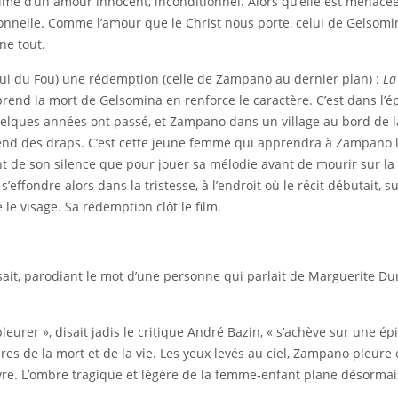
ime d’un amour innocent, inconditionnel. Alors qu’elle est menac
ionnelle. Comme l’amour que le Christ nous porte, celui de Gelsomi
ne tout.
elui du Fou) une rédemption (celle de Zampano au dernier plan) :
La
prend la mort de Gelsomina en renforce le caractère. C’est dans l
ques années ont passé, et Zampano dans un village au bord de la 
d des draps. C’est cette jeune femme qui apprendra à Zampano la
 de son silence que pour jouer sa mélodie avant de mourir sur la pl
effondre alors dans la tristesse, à l’endroit où le récit débutait,
le visage. Sa rédemption clôt le film.
sait, parodiant le mot d’une personne qui parlait de Marguerite Dura
eurer », disait jadis le critique André Bazin, « s’achève sur une épi
ères de la mort et de la vie. Les yeux levés au ciel, Zampano pleur
vivre. L’ombre tragique et légère de la femme-enfant plane désorm