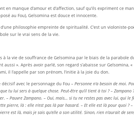
ont en manque d’amour et d’affection, sauf qu’ils expriment ce ma
pposé au Fou), Gelsomina est douce et innocente.
é d’une philosophie empreinte de spiritualité. C’est un violoniste-p
e sur le vrai sens de la vie.
 à la vie de souffrance de Gelsomina par le biais de la parabole du p
e sont aussi ». Après avoir parlé, son regard s’abaisse sur Gelsomina, 
ami, il l’appelle par son prénom, l’initie à la joie du don.
e décisif avec le personnage du Fou
– Personne n’a besoin de moi. Pou
 que tu lui sers à quelque chose. Peut-être qu’il tient à toi ? – Zampano 
er. – Pauvre Zampano. – Oui, mais… si tu ne restes pas avec lui, qui le f
 pierre, là : elle n’est pas là par hasard. – Et elle est là pour quoi ? – Q
rre est là, mais je sais qu’elle a son utilité. Sinon, rien n’aurait de sen