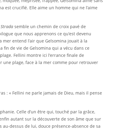
ée, moquée, méprisée, frappée, Gelsomina aime sans
na est crucifié. Elle aime un homme qui ne l’aime
 Strada
semble un chemin de croix pavé de
’épilogue que nous apprenons ce qu’est devenu
mer entend l’air que Gelsomina jouait à la
 fin de vie de Gelsomina qui a vécu dans ce
age. Fellini montre ici l’errance finale de
 sur une plage, face à la mer comme pour retrouver
s : « Fellini ne parle jamais de Dieu, mais il pense
phanie. Celle d’un être qui, touché par la grâce,
e enfin autant sur la découverte de son âme que sur
ais au-dessus de lui, douce présence-absence de sa