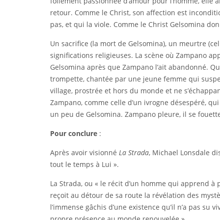
follement passionnée d’amour pour l’homme, elle a
retour. Comme le Christ, son affection est incondit
pas, et qui la viole. Comme le Christ Gelsomina don
Un sacrifice (la mort de Gelsomina), un meurtre (c
significations religieuses. La scène où Zampano ap
Gelsomina après que Zampano l’ait abandonné. Quel
trompette, chantée par une jeune femme qui suspen
village, prostrée et hors du monde et ne s’échappant
Zampano, comme celle d’un ivrogne désespéré, qui s’
un peu de Gelsomina. Zampano pleure, il se fouette 
Pour conclure
:
Après avoir visionné
La Strada
, Michael Lonsdale di
tout le temps à Lui ».
La Strada, ou « le récit d’un homme qui apprend à pl
reçoit au détour de sa route la révélation des myst
l’immense gâchis d’une existence qu’il n’a pas su 
propre présence au monde renouvelée »