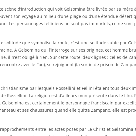
te scène d’introduction qui voit Gelsomina être livrée par sa mère à
t souvent son voyage au milieu d’une plage ou d’une étendue déserti
no. Les personnages felliniens ne sont pas immortels, ce ne sont pa
 Cette solitude que symbolise la route, c’est une solitude subie par
acine. À Gelsomina qui l’interroge sur ses origines, cet homme bruta
e, il n’est obligé à rien. Sur cette route, deux lignes : celles de Za
 sa rencontre avec le Fou), se rejoignent (la sortie de prison de Za
christianisme par lesquels Rossellini et Fellini étaient tous deux im
de Rossellini. La religion est d’ailleurs omniprésente dans le film. F
ise. Gelsomina est certainement le personnage franciscain par excell
nteau et ses chaussures quand elle quitte Zampano, elle est proche
rapprochements entre les actes posés par Le Christ et Gelsomina s