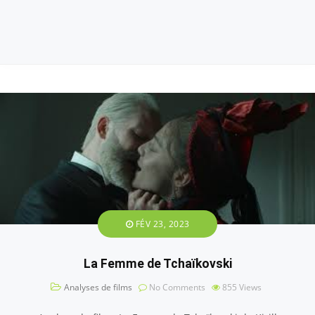
FÉV 23, 2023
La Femme de Tchaïkovski
Analyses de films
No Comments
855
Views