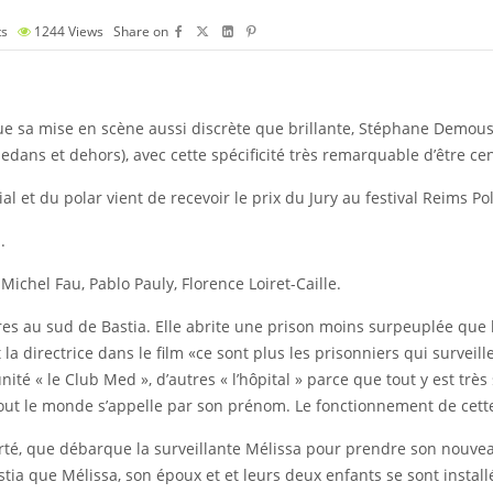
s
1244
Views
Share on
 que sa mise en scène aussi discrète que brillante, Stéphane Demous
 (dedans et dehors), avec cette spécificité très remarquable d’être 
al et du polar vient de recevoir le prix du Jury au festival Reims Pol
.
ichel Fau, Pablo Pauly, Florence Loiret-Caille.
tres au sud de Bastia. Elle abrite une prison moins surpeuplée que 
la directrice dans le film «ce sont plus les prisonniers qui survei
nité « le Club Med », d’autres « l’hôpital » parce que tout y est trè
Tout le monde s’appelle par son prénom. Le fonctionnement de cette
erté, que débarque la surveillante Mélissa pour prendre son nouve
a que Mélissa, son époux et et leurs deux enfants se sont installés 