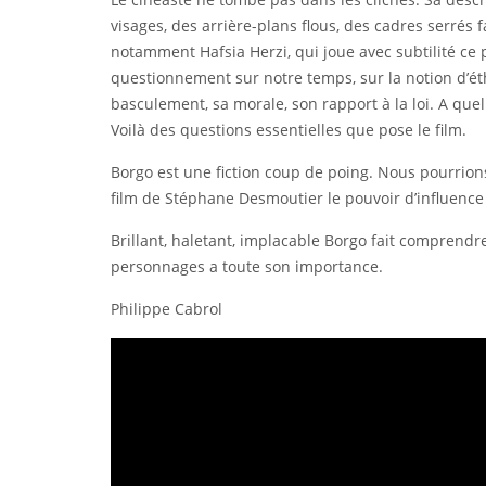
visages, des arrière-plans flous, des cadres serrés 
notamment Hafsia Herzi, qui joue avec subtilité c
questionnement sur notre temps, sur la notion d’éth
basculement, sa morale, son rapport à la loi. A que
Voilà des questions essentielles que pose le film.
Borgo est une fiction coup de poing. Nous pourrions
film de Stéphane Desmoutier le pouvoir d’influenc
Brillant, haletant, implacable Borgo fait comprend
personnages a toute son importance.
Philippe Cabrol