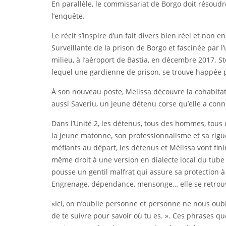
En parallèle, le commissariat de Borgo doit résoud
l’enquête.
Le récit s’inspire d’un fait divers bien réel et no
Surveillante de la prison de Borgo et fascinée par l
milieu, à l’aéroport de Bastia, en décembre 2017. St
lequel une gardienne de prison, se trouve happée pa
À son nouveau poste, Melissa découvre la cohabitati
aussi Saveriu, un jeune détenu corse qu’elle a conn
Dans l’Unité 2, les détenus, tous des hommes, tous c
la jeune matonne, son professionnalisme et sa rig
méfiants au départ, les détenus et Mélissa vont fin
même droit à une version en dialecte local du tube 
pousse un gentil malfrat qui assure sa protection à 
Engrenage, dépendance, mensonge… elle se retrouve
«Ici, on n’oublie personne et personne ne nous oublie
de te suivre pour savoir où tu es. ». Ces phrases que