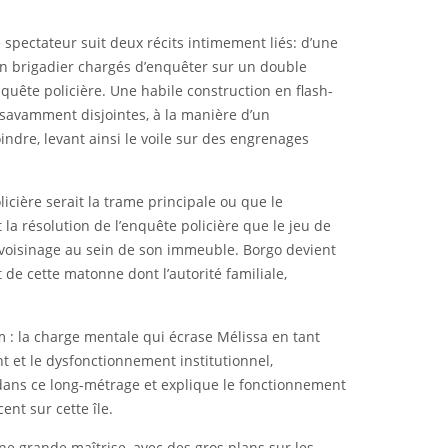
le spectateur suit deux récits intimement liés: d’une
 un brigadier chargés d’enquêter sur un double
quête policière. Une habile construction en flash-
 savamment disjointes, à la manière d’un
ndre, levant ainsi le voile sur des engrenages
icière serait la trame principale ou que le
 la résolution de l’enquête policière que le jeu de
 voisinage au sein de son immeuble. Borgo devient
it de cette matonne dont l’autorité familiale,
m : la charge mentale qui écrase Mélissa en tant
nt et le dysfonctionnement institutionnel,
 dans ce long-métrage et explique le fonctionnement
ent sur cette île.
une grande maîtrise, avec des gros plans sur les