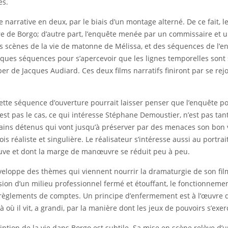
es.
ure narrative en deux, par le biais d’un montage alterné. De ce fait, 
aire de Borgo; d’autre part, l’enquête menée par un commissaire et
des scènes de la vie de matonne de Mélissa, et des séquences de l’en
elques séquences pour s’apercevoir que les lignes temporelles sont
de Jacques Audiard. Ces deux films narratifs finiront par se rejoi
ette séquence d’ouverture pourrait laisser penser que l’enquête pol
st pas le cas, ce qui intéresse Stéphane Demoustier, n’est pas tant
rtains détenus qui vont jusqu’à préserver par des menaces son bon
ois réaliste et singulière. Le réalisateur s’intéresse aussi au portra
euve et dont la marge de manœuvre se réduit peu à peu.
 développe des thèmes qui viennent nourrir la dramaturgie de son fil
ssion d’un milieu professionnel fermé et étouffant, le fonctionneme
 ses règlements de comptes. Un principe d’enfermement est à l’œuvre
 où il vit, a grandi, par la manière dont les jeux de pouvoirs s’exerc
iption de la vie dans Borgo est subtile. Sa mise en scène relève d’