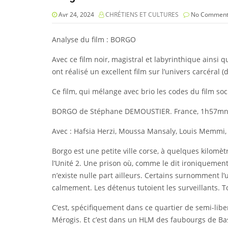
Avr 24, 2024
CHRÉTIENS ET CULTURES
No Comment
Analyse du film : BORGO
Avec ce film noir, magistral et labyrinthique ainsi
ont réalisé un excellent film sur l’univers carcéral
Ce film, qui mélange avec brio les codes du film soci
BORGO de Stéphane DEMOUSTIER. France, 1h57mn
Avec : Hafsia Herzi, Moussa Mansaly, Louis Memmi, M
Borgo est une petite ville corse, à quelques kilomè
l’Unité 2. Une prison où, comme le dit ironiquement 
n’existe nulle part ailleurs. Certains surnomment l’u
calmement. Les détenus tutoient les surveillants. 
C’est, spécifiquement dans ce quartier de semi-lib
Mérogis. Et c’est dans un HLM des faubourgs de Basti