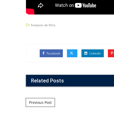
Analyses de films
Facebook
Linkedin
Related Posts
Post navigation
Previous Post