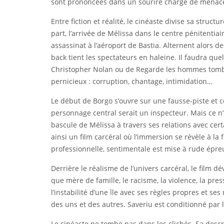
sont prononcées dans un sourire chargé de menac
Entre fiction et réalité, le cinéaste divise sa struct
part, l’arrivée de Mélissa dans le centre pénitenti
assassinat à l’aéroport de Bastia. Alternent alors 
back tient les spectateurs en haleine. Il faudra qu
Christopher Nolan ou de Regarde les hommes tomber 
pernicieux : corruption, chantage, intimidation…
Le début de Borgo s’ouvre sur une fausse-piste et c
personnage central serait un inspecteur. Mais ce n’e
bascule de Mélissa à travers ses relations avec ce
ainsi un film carcéral où l’immersion se révèle à la f
professionnelle, sentimentale est mise à rude épr
Derrière le réalisme de l’univers carcéral, le film
que mère de famille, le racisme, la violence, la pre
l’instabilité d’une île avec ses règles propres et
des uns et des autres. Saveriu est conditionné par là
Le cinéaste ne tombe pas dans les clichés. Sa descr