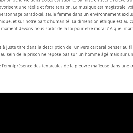
favorisent une réelle et forte tension. La musique est magistrale, 
e personnage paradoxal, seule femme dans un environnement exclus
ique, et sur notre part d’humanité. La dimension éthique est au cœ
l moment devons-nous sortir de la loi pour être moral ? A quel mome
 à juste titre dans la description de l’univers carcéral penser au 
e au sein de la prison ne repose pas sur un homme âgé mais sur 
re l’omniprésence des tentacules de la pieuvre mafieuse dans une 