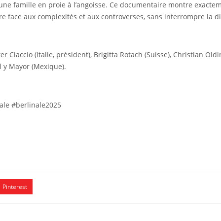
ne famille en proie à l’angoisse. Ce documentaire montre exacte
ire face aux complexités et aux controverses, sans interrompre la d
iaccio (Italie, président), Brigitta Rotach (Suisse), Christian Old
al y Mayor (Mexique).
nale #berlinale2025
Pinterest