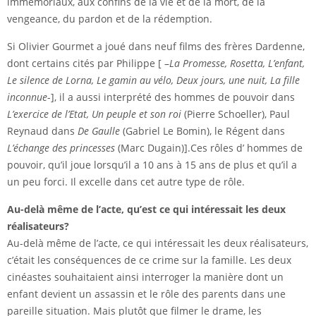
immémoriaux, aux confins de la vie et de la mort, de la
vengeance, du pardon et de la rédemption.
Si Olivier Gourmet a joué dans neuf films des frères Dardenne,
dont certains cités par Philippe [ –
La Promesse, Rosetta, L’enfant,
Le silence de Lorna, Le gamin au vélo, Deux jours, une nuit, La fille
inconnue
-], il a aussi interprété des hommes de pouvoir dans
L’exercice de l’Etat, Un peuple et son roi
(Pierre Schoeller), Paul
Reynaud dans
De Gaulle
(Gabriel Le Bomin), le Régent dans
L’échange des princesses
(Marc Dugain)].Ces rôles d’ hommes de
pouvoir, qu’il joue lorsqu’il a 10 ans à 15 ans de plus et qu’il a
un peu forci. Il excelle dans cet autre type de rôle.
Au-delà même de l’acte, qu’est ce qui intéressait les deux
réalisateurs?
Au-delà même de l’acte, ce qui intéressait les deux réalisateurs,
c’était les conséquences de ce crime sur la famille. Les deux
cinéastes souhaitaient ainsi interroger la manière dont un
enfant devient un assassin et le rôle des parents dans une
pareille situation. Mais plutôt que filmer le drame, les