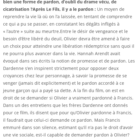
bien une forme de pardon, d’oubli du drame vécu, de
cicatrisation ?
Après
Le Fils
, il y a le pardon :
Un moyen de
reprendre la vie là où on l’a laissée, en tentant de comprendre
ce qui a pu se passer, en constatant les dégâts infligés à
« l’autre » suite au meurtre.Entre le désir de vengeance et le
besoin d’être libéré du deuil, Olivier devra être amené à faire
un choix pour atteindre une libération rédemptrice sans quoi il
ne pourra plus avancer dans la vie. Hannah Arendt avait
évoqué dans ses écrits la notion de promesse et de pardon. Les
Dardenne s’en inspirent strictement pour opposer deux
croyances chez leur personnage, à savoir la promesse de se
venger (jamais dit explicitement) et le pardon accordé à ce
jeune garçon qui a payé sa dette. A la fin du film, on est en
droit de se demander si Olivier a vraiment pardonné à Francis.
Dans un des entretiens que les frères Dardenne ont donnés
pour ce film, ils disent que pour qu’Olivier pardonne à Francis,
il faudrait que celui-ci demande ce pardon. Mais Francis
emmuré dans son silence, estimant qu’il n’a pas le droit d’avoir
une vie sociale, est-il capable de demander pardon à Olivier?