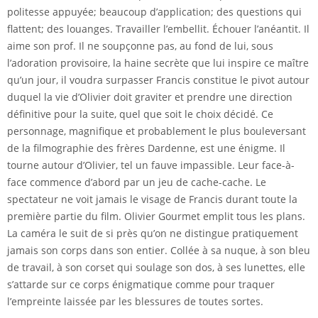
politesse appuyée; beaucoup d’application; des questions qui
flattent; des louanges. Travailler l’embellit. Échouer l’anéantit. Il
aime son prof. Il ne soupçonne pas, au fond de lui, sous
l’adoration provisoire, la haine secrète que lui inspire ce maître
qu’un jour, il voudra surpasser Francis constitue le pivot autour
duquel la vie d’Olivier doit graviter et prendre une direction
définitive pour la suite, quel que soit le choix décidé. Ce
personnage, magnifique et probablement le plus bouleversant
de la filmographie des frères Dardenne, est une énigme. Il
tourne autour d’Olivier, tel un fauve impassible. Leur face-à-
face commence d’abord par un jeu de cache-cache. Le
spectateur ne voit jamais le visage de Francis durant toute la
première partie du film. Olivier Gourmet emplit tous les plans.
La caméra le suit de si près qu’on ne distingue pratiquement
jamais son corps dans son entier. Collée à sa nuque, à son bleu
de travail, à son corset qui soulage son dos, à ses lunettes, elle
s’attarde sur ce corps énigmatique comme pour traquer
l’empreinte laissée par les blessures de toutes sortes.