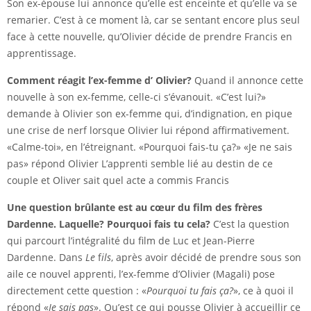
Son ex-épouse lui annonce qu’elle est enceinte et qu’elle va se
remarier. C’est à ce moment là, car se sentant encore plus seul
face à cette nouvelle, qu’Olivier décide de prendre Francis en
apprentissage.
Comment réagit l’ex-femme d’ Olivier?
Quand il annonce cette
nouvelle à son ex-femme, celle-ci s’évanouit. «C’est lui?»
demande à Olivier son ex-femme qui, d’indignation, en pique
une crise de nerf lorsque Olivier lui répond affirmativement.
«Calme-toi», en l’étreignant. «Pourquoi fais-tu ça?» «Je ne sais
pas» répond Olivier L’apprenti semble lié au destin de ce
couple et Oliver sait quel acte a commis Francis
Une question brûlante est au cœur du film des frères
Dardenne. Laquelle?
Pourquoi fais tu cela?
C’est la question
qui parcourt l’intégralité du film de Luc et Jean-Pierre
Dardenne. Dans
Le
f
ils
, après avoir décidé de prendre sous son
aile ce nouvel apprenti, l’ex-femme d’Olivier (Magali) pose
directement cette question : «
Pourquoi tu fais ça?
», ce à quoi il
répond «
Je sais pas
». Qu’est ce qui pousse Olivier à accueillir ce