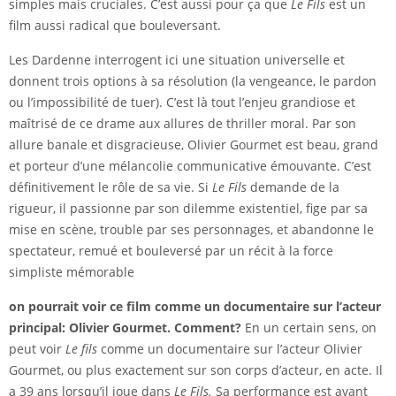
simples mais cruciales. C’est aussi pour ça que
Le Fils
est un
film aussi radical que bouleversant.
Les Dardenne interrogent ici une situation universelle et
donnent trois options à sa résolution (la vengeance, le pardon
ou l’impossibilité de tuer). C’est là tout l’enjeu grandiose et
maîtrisé de ce drame aux allures de thriller moral. Par son
allure banale et disgracieuse, Olivier Gourmet est beau, grand
et porteur d’une mélancolie communicative émouvante. C’est
définitivement le rôle de sa vie. Si
Le Fils
demande de la
rigueur, il passionne par son dilemme existentiel, fige par sa
mise en scène, trouble par ses personnages, et abandonne le
spectateur, remué et bouleversé par un récit à la force
simpliste mémorable
on pourrait voir ce film comme un documentaire sur l’acteur
principal: Olivier Gourmet. Comment?
En un certain sens, on
peut voir
Le fils
comme un documentaire sur l’acteur Olivier
Gourmet, ou plus exactement sur son corps d’acteur, en acte. Il
a 39 ans lorsqu’il joue dans
Le Fils.
Sa performance est avant