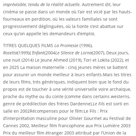
imprévisible, tendu de la réalité actuelle.
Autrement dit, leur
cinéma se passe dans un monde où l’air est vicié par les hauts-
fourneaux en perdition, où les valeurs familiales se sont
progressivement déglinguées, où la honte s’est abattue sur
ceux qu’on appelle les demandeurs d’emploi,
TITRES QUELQUES FILMS
La Promesse
(1996),
Rosetta
(1999)
L’Enfant
(2004
Le Silence de Lorna
(2007), Deux jours,
une nuit (2014) Le Jeune Ahmed (2019), Tori et Lokita (2022), et
en 2025 La maison maternelle : cinq jeunes mères se battent
pour assurer un monde meilleur à leurs enfants.Mais les titres
de leurs films, très génériques, indiquent bien que le fond du
propos est de toucher à une vérité universelle voire archaïque,
proche du mythe ou du conte (comme dans certains westerns,
genre de prédilection des frères Dardenne).
Le Fils
est sorti en
salle en 2002Récompenses pour le film:Le Fils : Prix
d’interprétation masculine pour Olivier Gourmet au Festival de
Cannes 2002, Meilleur film francophone aux Prix Lumière 2003
Prix du meilleur film étranger 2003 attribué par l’Union de la