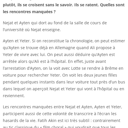
plutôt, ils se croisent sans le savoir. Ils se ratent. Quelles sont
les rencontres manquées ?
Nejat et Ayten qui dort au fond de la salle de cours de
l’université où Nejat enseigne.
Ayten et Yeter. Si on reconstitue la chronologie, on peut estimer
qu’Ayten se trouve déjà en Allemagne quand Ali propose à
Yeter de vivre avec lui. On peut aussi déduire qu’Ayten est
arrêtée alors qu’Ali est à l’hôpital. En effet, juste avant
l’arrestation d’Ayten, on la voit avec Lotte se rendre à Brême en
voiture pour rechercher Yeter. On voit les deux jeunes filles
pendant quelques instants dans leur voiture tout près d’un bus
dans lequel on aperçoit Nejat et Yeter qui vont à l’hôpital ou en
reviennent.
Les rencontres manquées entre Nejat et Ayten, Ayten et Yeter,
participent aussi de cette volonté de transcrire à l’écran les
hasards de la vie. Fatih Akin est ici très subtil : contrairement
au tic classique du « film choral » qui voudrait que tous les