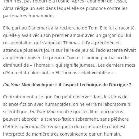
Tom n’est pas retourné à l’usine. Après l’abandon de l’essai,
Alma rédige un avis dans lequel elle se prononce contre les
partenaires humanoïdes.
Elle part au Danemark à la recherche de Tom. Elle lui a raconté
qu’elle y avait vécu son premier amour avec un garçon qui lui
ressemblait et qui s’appelait Thomas. Il l’y a précédée et
attendue plusieurs jours sur l’aire de jeu où l’adolescente rêvait
au premier baiser. Le prénom Tom est comme par hasard le
diminutif de « Thomas », qui signifie jumeau. Les derniers mots
d’Alma et du film sont : « Et Thomas s’était volatilisé ».
I’m Your Man
développe-t-il l’aspect technique de l’intrigue ?
Contrairement à ce que l’on peut observer dans les films de
science-fiction avec humanoïdes, on ne verra ni laboratoire ni
scientifique.
I’m Your Man
montre que les films européens
peuvent aborder la science-fiction sobrement, sans pléthore
d’effets spéciaux. On remarquera du reste que le robot est
interprété de manière très convaincante par un humain.