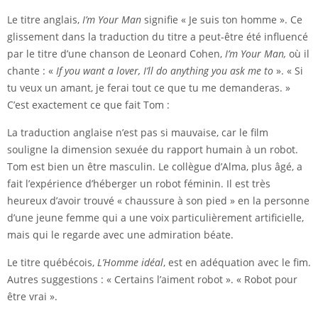
Le titre anglais,
I’m Your Man
signifie « Je suis ton homme ». Ce
glissement dans la traduction du titre a peut-être été influencé
par le titre d’une chanson de Leonard Cohen,
I’m Your Man
,
où il
chante : «
If you want a lover, I’ll do anything you ask me to
». « Si
tu veux un amant, je ferai tout ce que tu me demanderas. »
C’est exactement ce que fait Tom :
La traduction anglaise n’est pas si mauvaise, car le film
souligne la dimension sexuée du rapport humain à un robot.
Tom est bien un être masculin. Le collègue d’Alma, plus âgé, a
fait l’expérience d’héberger un robot féminin. Il est très
heureux d’avoir trouvé « chaussure à son pied » en la personne
d’une jeune femme qui a une voix particulièrement artificielle,
mais qui le regarde avec une admiration béate.
Le titre québécois,
L’Homme idéal
, est en adéquation avec le fim.
Autres suggestions : « Certains l’aiment robot ». « Robot pour
être vrai ».