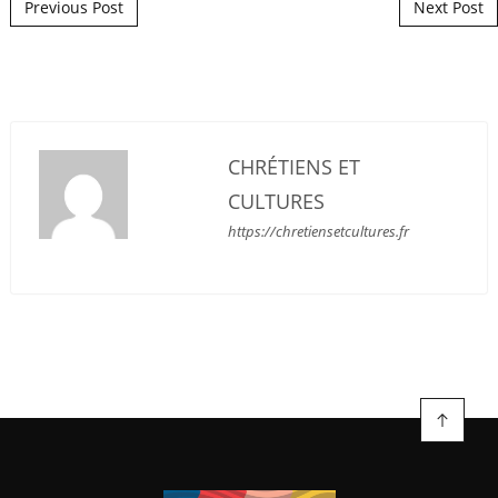
Post navigation
Previous Post
Next Post
CHRÉTIENS ET
CULTURES
https://chretiensetcultures.fr