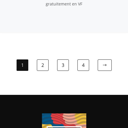
gratuitement en VF
1
2
3
4