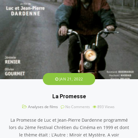
JAN 21, 2022
La Promesse
Analyses de films
No Comments
893
Views
La Promesse de Luc et Jean-Pierre Dardenne programmé
lors du 2ème Festival Chrétien du Cinéma en 1999 et dont
le thème était : L’Autre : Miroir et Mystère. A voir