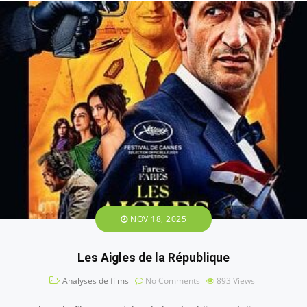
NOV 18, 2025
Les Aigles de la République
Analyses de films
No Comments
893
Views