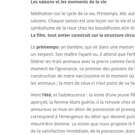
Les saisons et les moments de la vie
Méditation sur le cycle de la vie, Printemps, été, a
saisons. Chaque saison est une leçon sur la vie et u
symbolisme de la roue chez les bouddhistes.Kim K
Le film, tout entier construit sur la structure circu
Le
printemps:
un bambin, qui vit dans une maison fl
un serpent. Son maître l’ayant vu, il attend que l’en
libérer les trois animaux avec la pierre comme farde
moment de l’ignorance. Le premier des poisons de la
construction de notre narcissisme et le moment où 
les animaux ; la mort de ceux-ci n’est point de sa fau
Vient
l’été,
et l’adolescence : la visite d’une jeune 
aperçoit, la femme étant guérie, il la renvoie chez e
amoureux se mue en désir de possession et provoqu
correspond à l’émergence du désir qui devient puls
meurtrière domine. La vision que nous propose le fi
de la satisfaction immédiate, de la possession, do