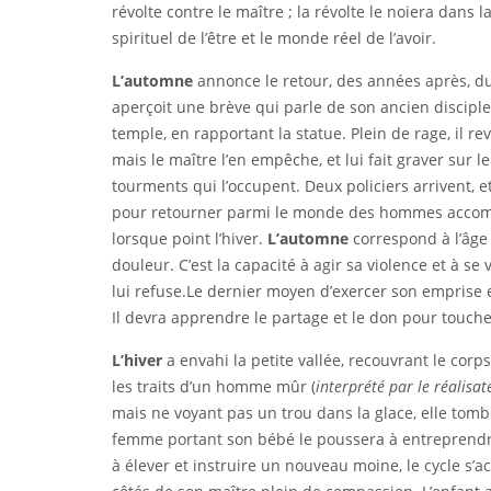
révolte contre le maître ; la révolte le noiera dans 
spirituel de l’être et le monde réel de l’avoir.
L’automne
annonce le retour, des années après, d
aperçoit une brève qui parle de son ancien discipl
temple, en rapportant la statue. Plein de rage, il rev
mais le maître l’en empêche, et lui fait graver sur 
tourments qui l’occupent. Deux policiers arrivent, et 
pour retourner parmi le monde des hommes accompli
lorsque point l’hiver.
L’automne
correspond
à l’âg
douleur. C’est la capacité à agir sa violence et à se
lui refuse.Le dernier moyen d’exercer son emprise et
Il devra apprendre le partage et le don pour touche
L’hiver
a envahi la petite vallée, recouvrant le cor
les traits d’un homme mûr (
interprété par le réalisa
mais ne voyant pas un trou dans la glace, elle tombe
femme portant son bébé le poussera à entreprendre 
à élever et instruire un nouveau moine, le cycle s’