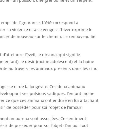
uche : un poisson, une grenouille et un serpent.
 temps de l’ignorance.
L’été
correspond à
per sa violence et à se venger. L’hiver exprime le
vancer de nouveau sur le chemin. Le renouveau lié
d’atteindre l’éveil, le nirvana, qui signifie
e enfant), le désir (moine adolescent) et la haine
sente au travers les animaux présents dans les cinq
agesse et de la longévité. Ces deux animaux
éveloppant ses pulsions sadiques, l’enfant moine
uver ce que ces animaux ont enduré en lui attachant
sir de posséder pour soi l’objet de l’amour.
entiment amoureux sont associées. Ce sentiment
sir de posséder pour soi l’objet d’amour tout