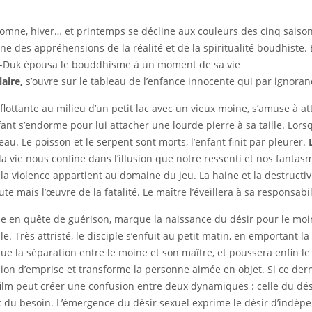
utomne, hiver… et printemps se décline aux couleurs des cinq saison
ne des appréhensions de la réalité et de la spiritualité boudhiste.
i-Duk épousa le bouddhisme à un moment de sa vie
laire,
s’ouvre sur le tableau de l’enfance innocente qui par ignoranc
ottante au milieu d’un petit lac avec un vieux moine, s’amuse à at
fant s’endorme pour lui attacher une lourde pierre à sa taille. Lorsqu
au. Le poisson et le serpent sont morts, l’enfant finit par pleurer.
 vie nous confine dans l’illusion que notre ressenti et nos fantasm
la violence appartient au domaine du jeu. La haine et la destructiv
te mais l’œuvre de la fatalité. Le maître l’éveillera à sa responsabil
fille en quête de guérison, marque la naissance du désir pour le mo
lle. Très attristé, le disciple s’enfuit au petit matin, en emportant 
e la séparation entre le moine et son maître, et poussera enfin 
ion d’emprise et transforme la personne aimée en objet. Si ce dern
lm peut créer une confusion entre deux dynamiques : celle du désir 
nc du besoin. L’émergence du désir sexuel exprime le désir d’indép