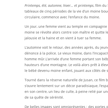
Printemps, été, automne, hiver… et printemps
, film d
tableaux de cinq périodes de la vie d’un moine boud
circulaire, commence avec l’enfance du moine.
Un jour, une femme vient au temple en compagnie de
moine se révolte alors contre son maître et quitte le
jalousie et la haine
et
en vient à tuer sa femme.
L’automne voit le retour, des années après, du jeune
dénonce à la police. Le vieux moine, dans l’incapaci
homme mûr.L’arrivée d’une femme portant son bébé 
hauteurs d’une montagne. Le voilà alors prêt à éle
le bébé devenu moine enfant, jouant aux côtés de 
Tourné dans la réserve naturelle de Jusan, ce film b
s’ouvre lentement sur un décor paradisiaque, l’espa
en son centre, un lieu de culte, à peine relié par
de sa quête de sérénité.
De belles images sont omniprésentes : des portes q