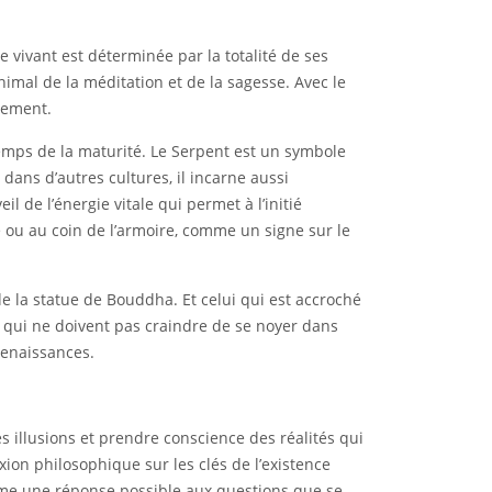
 vivant est déterminée par la totalité de ses
animal de la méditation et de la sagesse. Avec le
isement.
emps de la maturité. Le Serpent est un symbole
dans d’autres cultures, il incarne aussi
il de l’énergie vitale qui permet à l’initié
ne ou au coin de l’armoire, comme un signe sur le
de la statue de Bouddha. Et celui qui est accroché
t qui ne doivent pas craindre de se noyer dans
renaissances.
s illusions et prendre conscience des réalités qui
xion philosophique sur les clés de l’existence
mme une réponse possible aux questions que se