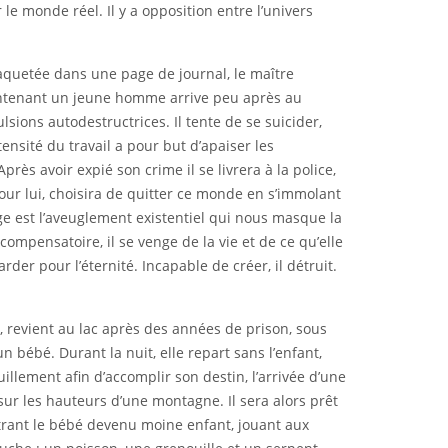
 le monde réel. Il y a opposition entre l’univers
quetée dans une page de journal, le maître
maintenant un jeune homme arrive peu après au
ulsions autodestructrices. Il tente de se suicider,
ensité du travail a pour but d’apaiser les
près avoir expié son crime il se livrera à la police,
ur lui, choisira de quitter ce monde en s’immolant
rage est l’aveuglement existentiel qui nous masque la
 compensatoire, il se venge de la vie et de ce qu’elle
der pour l’éternité. Incapable de créer, il détruit.
r, revient au lac après des années de prison, sous
un bébé. Durant la nuit, elle repart sans l’enfant,
illement afin d’accomplir son destin, l’arrivée d’une
r les hauteurs d’une montagne. Il sera alors prêt
trant le bébé devenu moine enfant, jouant aux