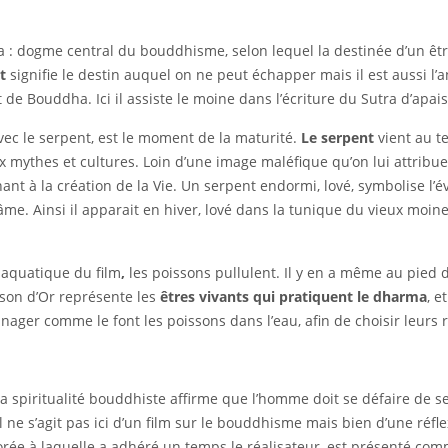
a : dogme central du bouddhisme, selon lequel la destinée d’un être
at
signifie le destin auquel on ne peut échapper mais il est aussi l’
t de Bouddha. Ici il assiste le moine dans l’écriture du Sutra d’apa
vec le serpent, est le moment de la maturité.
Le serpent
vient au t
mythes et cultures. Loin d’une image maléfique qu’on lui attribue 
nant à la création de la Vie. Un serpent endormi, lové, symbolise l’éve
’âme. Ainsi il apparait en hiver, lové dans la tunique du vieux moi
 aquatique du film
,
les poissons pullulent. Il y en a même au pied 
isson d’Or représente les
êtres vivants qui pratiquent le dharma
, e
 nager comme le font les poissons dans l’eau, afin de choisir leurs 
a spiritualité bouddhiste affirme que l’homme doit se défaire de se
 ne s’agit pas ici d’un film sur le bouddhisme mais bien d’une réfle
ée à laquelle a adhéré un temps le réalisateur, est présenté co