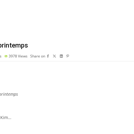
 printemps
s
3978
Views
Share on
 printemps
 Kim
…