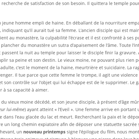
la recherche de satisfaction de son besoin. Il quittera le temple pour
u jeune homme empli de haine. En déballant de la nourriture empa
e, indiquant qu’il aurait tué sa femme. L’ancien disciple qui est 
ient au monastère, la culpabilité l’écrase et il est confronté à ses p
le plancher du monastère un sutra d’apaisement de l’âme. Toute l’int
passent la nuit au temple pour laisser le disciple finir la gravure. A
r sa peine et son destin. Le vieux moine, ne pouvant plus rien po
e adulte, c’est le moment de la haine, meurtrière et suicidaire. La 
 venger. Il tue parce que cette femme le trompe, il agit une violence
 son contrôle sur l’objet qui lui échappe est de le supprimer. Le gar
r à sa capacité à aimer.
ps du vieux moine décédé, et son jeune disciple, à présent d’âge mû
teur lui-même
) ayant atteint « l’Eveil ». Une femme arrive en portant 
 dans l’eau glacée du lac et meurt. Recherchant la paix et le dépou
un long chemin expiatoire afin de déposer une statuette sacrée su
achevant, un
nouveau printemps
signe l’épilogue du film, nous mon