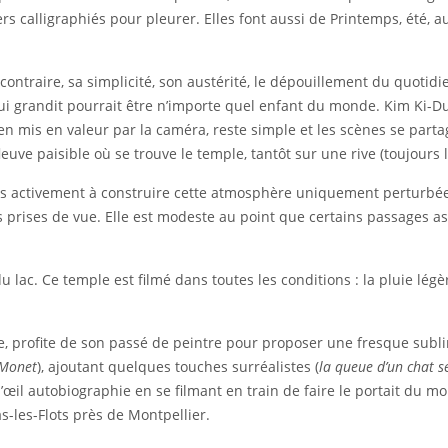
 calligraphiés pour pleurer. Elles font aussi de Printemps, été, a
 contraire, sa simplicité, son austérité, le dépouillement du quotid
qui grandit pourrait être n’importe quel enfant du monde. Kim Ki-Du
ien mis en valeur par la caméra, reste simple et les scènes se part
fleuve paisible où se trouve le temple, tantôt sur une rive (toujours
ès activement à construire cette atmosphère uniquement perturbé
s prises de vue. Elle est modeste au point que certains passages a
du lac. Ce temple est filmé dans toutes les conditions : la pluie lég
e, profite de son passé de peintre pour proposer une fresque sublim
 Monet
), ajoutant quelques touches surréalistes (
la queue d’un chat 
 d’œil autobiographie en se filmant en train de faire le portait du
s-les-Flots près de Montpellier.