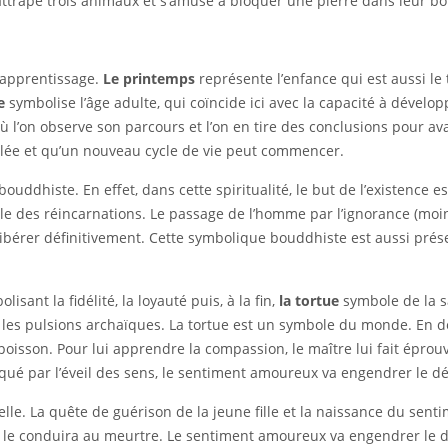
attrape trois animaux et s’amuse à bloquer une pierre dans leur bo
n apprentissage.
Le printemps
représente l’enfance qui est aussi le
e
symbolise l’âge adulte, qui coïncide ici avec la capacité à dévelop
ù l’on observe son parcours et l’on en tire des conclusions pour a
lée et qu’un nouveau cycle de vie peut commencer.
ouddhiste. En effet, dans cette spiritualité, le but de l’existence est 
ycle des réincarnations. Le passage de l’homme par l’ignorance (moin
 libérer définitivement. Cette symbolique bouddhiste est aussi pré
isant la fidélité, la loyauté puis, à la fin,
la tortue
symbole de la s
c les pulsions archaïques. La tortue est un symbole du monde. En d
poisson. Pour lui apprendre la compassion, le maître lui fait épro
qué par l’éveil des sens, le sentiment amoureux va engendrer le dé
xuelle. La quête de guérison de la jeune fille et la naissance du s
le conduira au meurtre. Le sentiment amoureux va engendrer le dé