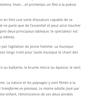
utomne, hiver… et printemps un film à la poésie
ien en font une sorte d’ossature capable de se
k ne parle que de l’essentiel et peut ainsi toucher
agent deux principaux tableaux: le spectateur est
 la même).
e par l’agitation du jeune homme. La musique
ssez longs n’ont pour seule musique le chant des
ère ou battante, la brume mince ou épaisse, le vent
e. La nature et les paysages y sont filmés à la
se transforme en pinceau
). Le moine adulte joué par
 moine enfant, réminiscence de ses deux années