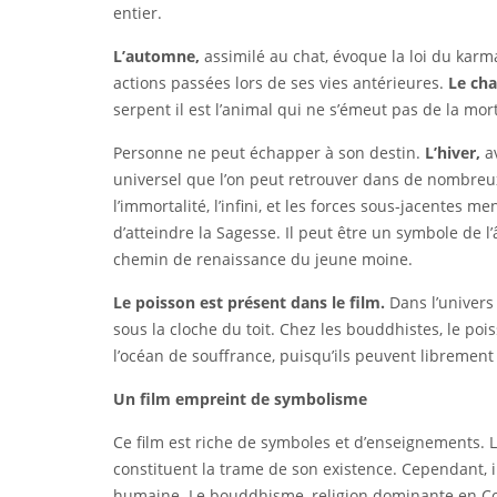
entier.
L’automne,
assimilé au chat, évoque la loi du karm
actions passées lors de ses vies antérieures.
Le ch
serpent il est l’animal qui ne s’émeut pas de la mor
Personne ne peut échapper à son destin.
L’hiver,
a
universel que l’on peut retrouver dans de nombreux 
l’immortalité, l’infini, et les forces sous-jacentes me
d’atteindre la Sagesse. Il peut être un symbole de l
chemin de renaissance du jeune moine.
Le poisson est présent dans le film.
Dans l’univers
sous la cloche du toit. Chez les bouddhistes, le po
l’océan de souffrance, puisqu’ils peuvent librement
Un film empreint de symbolisme
Ce film est riche de symboles et d’enseignements. L
constituent la trame de son existence. Cependant, il
humaine. Le bouddhisme, religion dominante en Cor