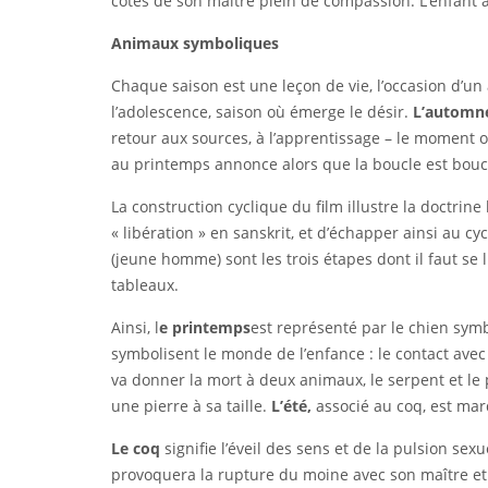
côtés de son maître plein de compassion. L’enfant 
Animaux symboliques
Chaque saison est une leçon de vie, l’occasion d’u
l’adolescence, saison où émerge le désir.
L’automn
retour aux sources, à l’apprentissage – le moment o
au printemps annonce alors que la boucle est bouc
La construction cyclique du film illustre la doctrine b
« libération » en sanskrit, et d’échapper ainsi au c
(jeune homme) sont les trois étapes dont il faut se
tableaux.
Ainsi, l
e
printemps
est représenté par le chien symbol
symbolisent le monde de l’enfance : le contact ave
va donner la mort à deux animaux, le serpent et le 
une pierre à sa taille.
L’été,
associé au coq, est mar
Le coq
signifie l’éveil des sens et de la pulsion se
provoquera la rupture du moine avec son maître et 