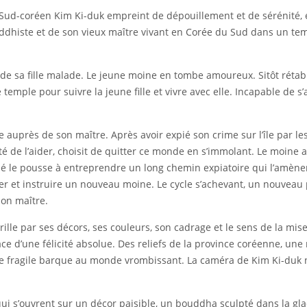
u Sud-coréen
Kim Ki-duk
empreint de dépouillement et de sérénité, es
dhiste et de son vieux maître vivant en Corée du Sud dans un templ
 sa fille malade. Le jeune moine en tombe amoureux. Sitôt rétablie
 temple pour suivre la jeune fille et vivre avec elle. Incapable de s
 auprès de son maître. Après avoir expié son crime sur l’île par les
té de l’aider, choisit de quitter ce monde en s’immolant. Le moine 
le pousse à entreprendre un long chemin expiatoire qui l’amènera
ver et instruire un nouveau moine. Le cycle s’achevant, un nouveau
son maître.
rille par ses décors, ses couleurs, son cadrage et le sens de la mi
ce d’une félicité absolue. Des reliefs de la province coréenne, un
 une fragile barque au monde vrombissant. La caméra de Kim Ki-duk 
ui s’ouvrent sur un décor paisible, un bouddha sculpté dans la gl