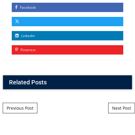
Facebook
Linkedin
Pinterest
Related Posts
Post navigation
Previous Post
Next Post