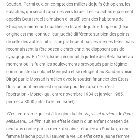
Soudan. Parmi eux, on compte des milliers de juifs éthiopiens, les
Falachas, qui seront rapatriés vers Israël. Les Falachas également
appelés Beta Israel (la maison d’Israël) sont des habitants de l’
Ethiopie, maintenant qualifiés en Israël de juifs éthiopiens.(Leur
origine est mal connue, leur judéité différente sur bien des points
de celle des autres juifs, ils ne pratiquent pas les mêmes fêtes mais
reconnaissent la fête pascale chrétienne, ne disposent pas de
synagogues En 1975, Israël reconnaît la judéité des Beta Israël au
moment où ils fuient les soulèvements provoqués par le régime
communiste du colonel Mengistu et se réfugient au Soudan voisin.
Dirigé par le Mossad israélien avec le soutien financier des États-
Unis, un pont aérien est organisé pour les rapatrier: c’est
l’opération «Moïse» qui, entre novembre 1984 et janvier 1985,
permet à 8000 juifs d’aller en Israël)
C’est ce drame qui est à l’origine du film
Va, vis et deviens
de
Radu
Mihaileanu. Ce film
suit en effet le destin d’un enfant chrétien de
neuf ans confié par sa mère africaine, réfugiée au Soudan, à une
femme falacha pour lui sauver la vie.
En effet
cette jeune femme