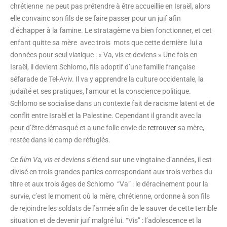
chrétienne ne peut pas prétendre à être accueillie en Israël, alors
elle convainc son fils de se faire passer pour un juif afin
d’échapper à la famine. Le stratagème va bien fonctionner, et cet
enfant quitte sa mère avec trois mots que cette dernière lui a
données pour seul viatique : « Va, vis et deviens » Une fois en
Israël, il devient Schlomo, fils adoptif d’une famille française
séfarade de Tel-Aviv. Il va y apprendre la culture occidentale, la
judaïté et ses pratiques, l’amour et la conscience politique.
Schlomo se socialise dans un contexte fait de racisme latent et de
conflit entre Israël et la Palestine. Cependant il grandit avec la
peur d’être démasqué et a une folle envie de
retrouver
sa mère,
restée dans le camp de réfugiés.
Ce film Va, vis et deviens
s’étend sur une vingtaine d’années, il est
divisé en trois grandes parties correspondant aux trois verbes du
titre et aux trois âges de Schlomo “Va” : le déracinement pour la
survie, c’est le moment où la mère, chrétienne, ordonne à son fils
de rejoindre les soldats de l’armée afin de le sauver de cette terrible
situation et de devenir juif malgré lui. “Vis” : l’adolescence et la